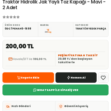
Traktör Hidrolik Jak Yaylı Toz Kapağı - Mavi -
2 Adet
ÜRÜN KODU
MARKA
KATEGORI
0DC7PEHAH5-1698
TRAKTÖR YEDEK PARÇA
200,00 TL
PEŞİN FİYATINA 6 TAKSİT
20,68 TL'den başlayan
Havale/EFT ile
186,00 TL
taksitlerle
Sepete Ekle
Hemen Al
WHATSAPP İLE SİPARİŞ VER
Hızlı Gönderi
Güvenli Alışveriş