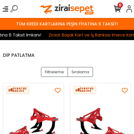
0
TÜM KREDİ KARTLARINA PEŞİN FİYATINA 6 TAKSİT!
na 6 Taksit İmkanı!
Ziraat Başak Kart ve İş Bankası İmece Kart 
DİP PATLATMA
Filtreleme
Sıralama
ÜCRETSİZ
ÜCRETSİZ
NAKLİYE
NAKLİYE