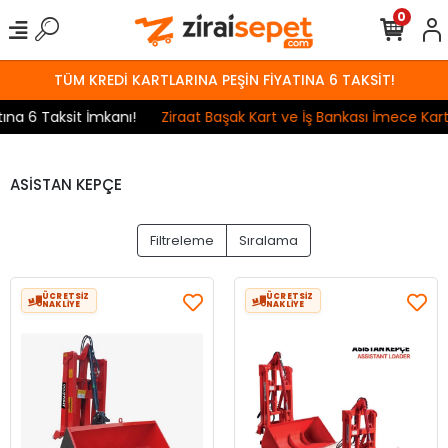
0
TÜM KREDİ KARTLARINA PEŞİN FİYATINA 6 TAKSİT!
na 6 Taksit İmkanı!
Ziraat Başak Kart ve İş Bankası İmece Kart 
ASİSTAN KEPÇE
Filtreleme
Sıralama
ÜCRETSİZ
ÜCRETSİZ
NAKLİYE
NAKLİYE