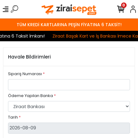
0
TÜM KREDİ KARTLARINA PEŞİN FİYATINA 6 TAKSİT!
ına 6 Taksit İmkanı!
Ziraat Başak Kart ve İş Bankası İmece Kar
Havale Bildirimleri
Sipariş Numarası
*
Ödeme Yapilan Banka
*
Tarih
*