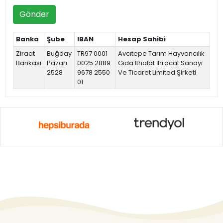
Gönder
Banka
Şube
IBAN
Hesap Sahibi
Ziraat
Buğday
TR97 0001
Avcıtepe Tarım Hayvancılık
Bankası
Pazarı
0025 2889
Gıda İthalat İhracat Sanayi
2528
9678 2550
Ve Ticaret Limited Şirketi
01