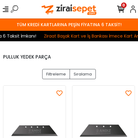
0
TÜM KREDİ KARTLARINA PEŞİN FİYATINA 6 TAKSİT!
Taksit İmkanı!
Ziraat Başak Kart ve İş Bankası İmece Kart Anla
PULLUK YEDEK PARÇA
Filtreleme
Sıralama