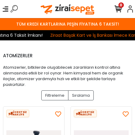
0
TÜM KREDİ KARTLARINA PEŞİN FİYATINA 6 TAKSİT!
na 6 Taksit İmkanı!
Ziraat Başak Kart ve İş Bankası İmece Kart 
ATOMİZERLER
Atomizerler, bitkilerde oluşabilecek zararlıların kontrol altına
alınmasında etkili bir rol oynar. Hem kimyasal hem de organik
ilaçlar, atomizer yardımıyla hızlı ve etkili bir şekilde tarlaya
püskürtülür.
Filtreleme
Sıralama
ÜCRETSİZ
ÜCRETSİZ
NAKLİYE
NAKLİYE