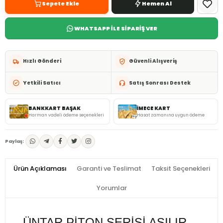
Sepete Ekle
Hemen Al
WHATSAPP İLE SİPARİŞ VER
Hızlı Gönderi
Güvenli Alışveriş
Yetkili Satıcı
Satış Sonrası Destek
BANKKART BAŞAK
İMECE KART
Harman vadeli ödeme seçenekleri
Hasat zamanına uygun ödeme
Paylaş:
Ürün Açıklaması
Garanti ve Teslimat
Taksit Seçenekleri
Yorumlar
ÜNTAR PİTON SERİSİ ASILIR