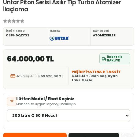
Üntar Piton Serisi Asılır Tip Turbo Atomizer
İlaçlama
ÜRÜN KODU
MARKA
KATEGORI
O98HDQZYX2
ATOMİZERLER
64.000,00 TL
ÜCRETSİZ
NAKLİYE
PEŞİN FİYATINA 6 TAKSİT
6.618,13 TL'den başlayan
Havale/EFT ile
59.520,00 TL
taksitlerle
Lütfen Model / Ebat Seçiniz
Makinenize uygun seçeneği belirleyin