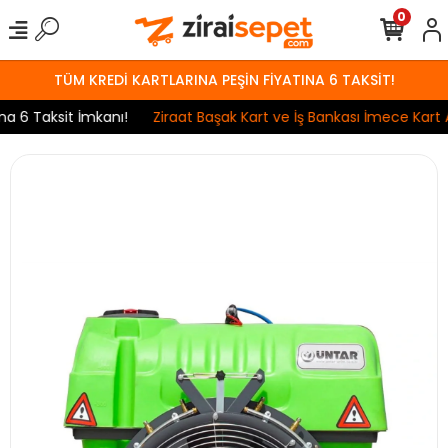
0
TÜM KREDİ KARTLARINA PEŞİN FİYATINA 6 TAKSİT!
6 Taksit İmkanı!
Ziraat Başak Kart ve İş Bankası İmece Kart An