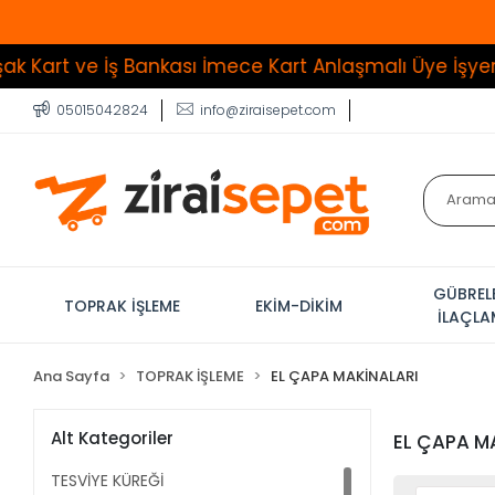
ş Bankası İmece Kart Anlaşmalı Üye İşyeri
Tüm Ürünl
05015042824
info@ziraisepet.com
GÜBREL
TOPRAK İŞLEME
EKİM-DİKİM
İLAÇL
Ana Sayfa
TOPRAK İŞLEME
EL ÇAPA MAKİNALARI
Alt Kategoriler
EL ÇAPA M
TESVİYE KÜREĞİ