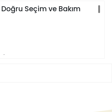
n Doğru Seçim ve Bakım
 İçin Doğru Seçim ve
ilmezi olan
çapa makineleri
, doğru kullanıldığında iş yükünü
ü kısaltır.
Göre?
ır ve daha az gürültülüdür. Küçük bahçeler ve yumuşak topraklar