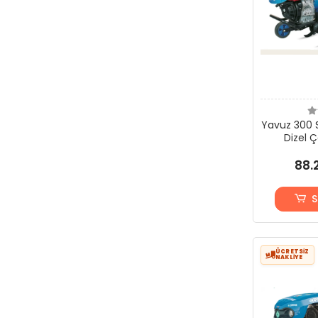
Yavuz 300 S
Dizel 
88.
S
ÜCRETSİZ
NAKLİYE