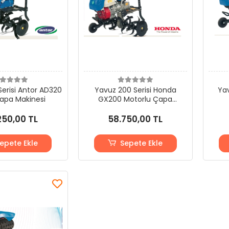
erisi Antor AD320
Yavuz 200 Serisi Honda
Yav
Çapa Makinesi
GX200 Motorlu Çapa
Makinesi
250,00 TL
58.750,00 TL
epete Ekle
Sepete Ekle