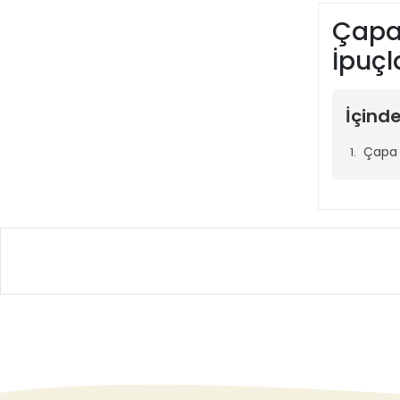
Çapa 
İpuçl
İçinde
Çapa 
Çapa
Bakı
Büyük trakt
%90 azaltır
1. Be
Google’da en
Benz