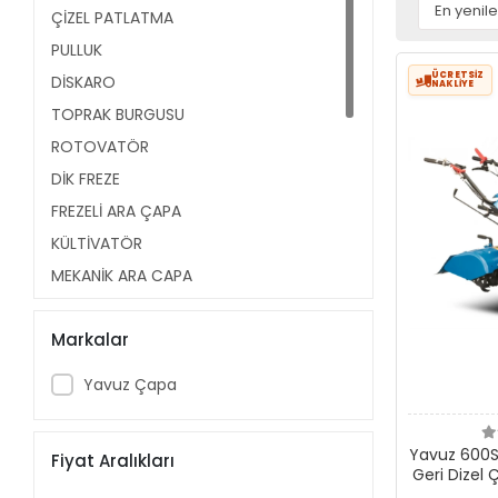
ÇİZEL PATLATMA
PULLUK
ÜCRETSİZ
DİSKARO
NAKLİYE
TOPRAK BURGUSU
ROTOVATÖR
DİK FREZE
FREZELİ ARA ÇAPA
KÜLTİVATÖR
MEKANİK ARA ÇAPA
TIRMIK
Markalar
MERDANE
TRAKTÖR ARKA KEPÇE
Yavuz Çapa
ASİSTAN KEPÇE
TRAKTÖR ARKASI VİNÇ
Yavuz 600S-
Fiyat Aralıkları
EL ÇAPA MAKİNALARI
Geri Dizel 
CM Ç