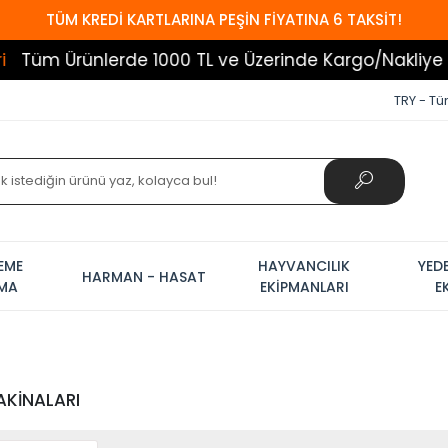
TÜM KREDİ KARTLARINA PEŞİN FİYATINA 6 TAKSİT!
erde 1000 TL ve Üzerinde Kargo/Nakliye Bedava!
Ha
TRY - Tür
EME
HAYVANCILIK
YED
HARMAN - HASAT
AMA
EKİPMANLARI
E
AKİNALARI