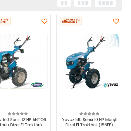
ETSİZ
ÜCRETSİZ
LİYE
NAKLİYE
 510 Serisi 12 HP ANTOR
Yavuz 510 Serisi 10 HP Marşlı
orlu Dizel El Traktörü
Dizel El Traktörü (186FE)
KOLSUZ VE BIÇAKSIZ)
(KOLSUZ BIÇAKSIZ)