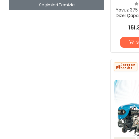
Seçimleri Temizle
Yavuz 375 S
Dizel Çapa
(T
151.
S
ÜCRETSİZ
NAKLİYE