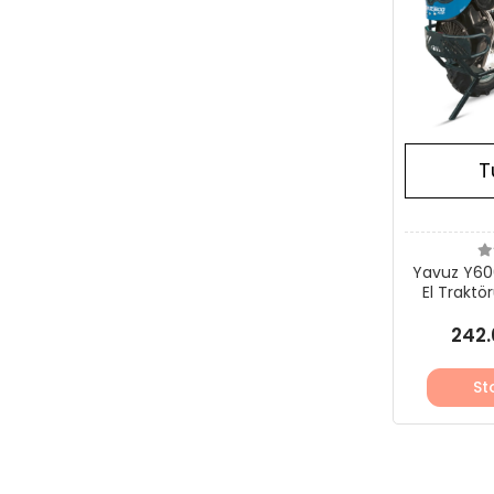
T
Yavuz Y600
El Traktö
242.
St