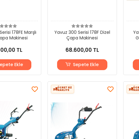
erisi 178FE Marşlı
Yavuz 300 Serisi 178F Dizel
Ya
Çapa Makinesi
Çapa Makinesi
G
400,00 TL
68.600,00 TL
epete Ekle
Sepete Ekle
ÜCRETSİZ
ÜCR
NAKLİYE
NAK