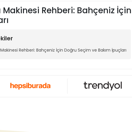
Makinesi Rehberi: Bahçeniz İçi
arı
kiler
Makinesi Rehberi: Bahçeniz İçin Doğru Seçim ve Bakım İpuçları
 Makinesi Rehberi: Bahçeniz
m İpuçları
örlerin giremediği dar alanların, bağların ve hobi bahçelerinin vazgeç
. Ancak yanlış kullanımda hem kullanıcıyı yorar hem de makinenin ömrün
nzinli mi, Dizel mi? Hangisi Size 
 çok karşılaştırılan konu budur. Karar verirken şu kriterlere bakın:
inli Çapa Makineleri:
Genellikle daha hafiftir, çalıştırılması kolayd