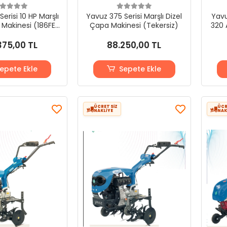
erisi 10 HP Marşlı
Yavuz 375 Serisi Marşlı Dizel
Yavu
 Makinesi (186FE)
Çapa Makinesi (Tekersiz)
320 
ekersiz)
375,00 TL
88.250,00 TL
epete Ekle
Sepete Ekle
ÜCRETSİZ
ÜCR
NAKLİYE
NAK