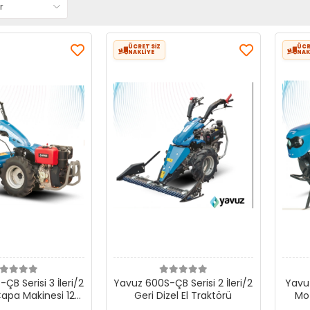
ÜCRETSİZ
ÜCR
NAKLİYE
NAK
ÇB Serisi 3 İleri/2
Yavuz 600S-ÇB Serisi 2 İleri/2
Yavuz
Çapa Makinesi 120
Geri Dizel El Traktörü
Mot
ayır Biçme
(