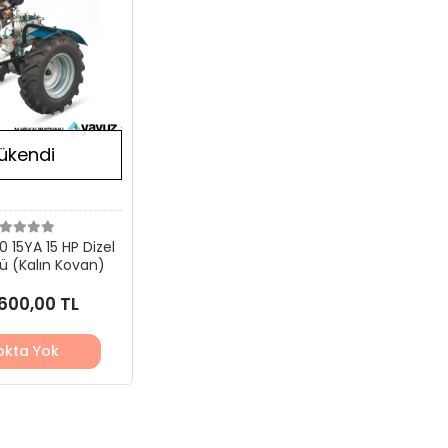
ükendi
 15YA 15 HP Dizel
rü (Kalın Kovan)
600,00 TL
okta Yok