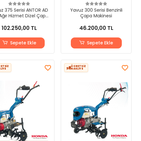
z 375 Serisi ANTOR AD
Yavuz 300 Serisi Benzinli
Ağır Hizmet Dizel Çapa
Çapa Makinesi
Makinesi (Tekersiz)
102.250,00 TL
46.200,00 TL
Sepete Ekle
Sepete Ekle
ETSİZ
ÜCRETSİZ
LİYE
NAKLİYE