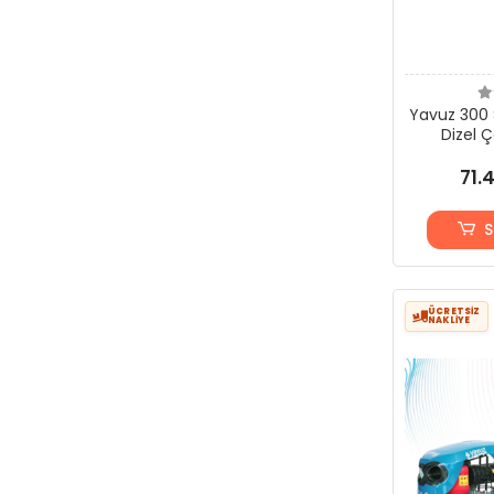
Yavuz 300 S
Dizel 
71.
S
ÜCRETSİZ
NAKLİYE