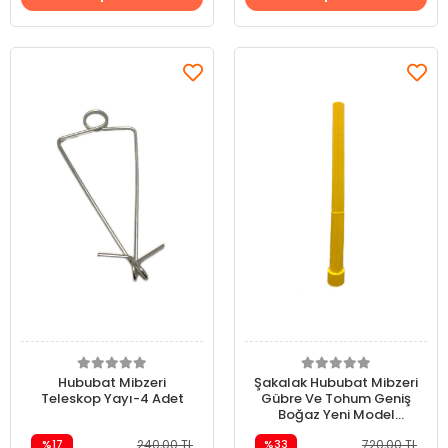
Hububat Mibzeri
Şakalak Hububat Mibzeri
Teleskop Yayı-4 Adet
Gübre Ve Tohum Geniş
Boğaz Yeni Model
Hortum
%17
240,00 TL
%33
720,00 TL