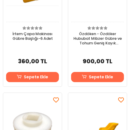
İrtem Çapa Makinası
Özdöken - Özdöker
Gübre Başlığı-6 Adet
Hububat Mibzer Gübre ve
Tohum Geniş Kayık
Başlık-6 Adet
360,00 TL
900,00 TL
Sepete Ekle
Sepete Ekle