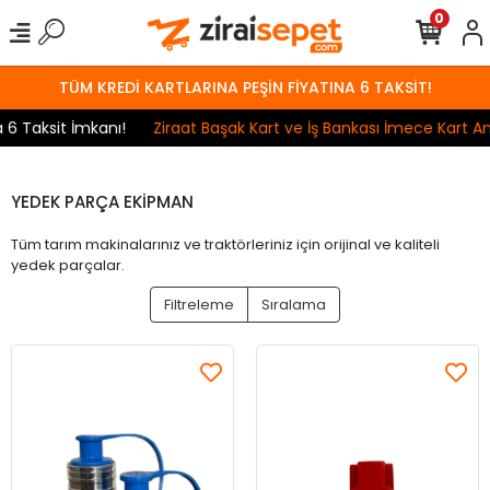
0
TÜM KREDİ KARTLARINA PEŞİN FİYATINA 6 TAKSİT!
aksit İmkanı!
Ziraat Başak Kart ve İş Bankası İmece Kart Anlaş
YEDEK PARÇA EKİPMAN
Tüm tarım makinalarınız ve traktörleriniz için orijinal ve kaliteli
yedek parçalar.
Filtreleme
Sıralama