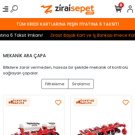
0
TÜM KREDİ KARTLARINA PEŞİN FİYATINA 6 TAKSİT!
na 6 Taksit İmkanı!
Ziraat Başak Kart ve İş Bankası İmece Kart 
MEKANİK ARA ÇAPA
Bitkilere zarar vermeden, hassas bir şekilde mekanik ot kontrolü
sağlayan çapalar.
Filtreleme
Sıralama
ÜCRETSİZ
ÜCRETSİZ
NAKLİYE
NAKLİYE