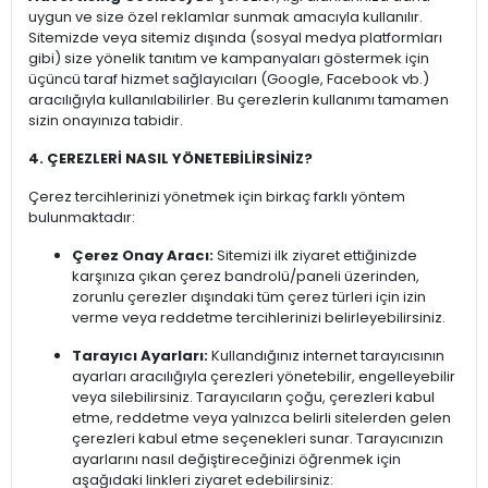
uygun ve size özel reklamlar sunmak amacıyla kullanılır.
Sitemizde veya sitemiz dışında (sosyal medya platformları
gibi) size yönelik tanıtım ve kampanyaları göstermek için
üçüncü taraf hizmet sağlayıcıları (Google, Facebook vb.)
aracılığıyla kullanılabilirler. Bu çerezlerin kullanımı tamamen
sizin onayınıza tabidir.
4. ÇEREZLERİ NASIL YÖNETEBİLİRSİNİZ?
Çerez tercihlerinizi yönetmek için birkaç farklı yöntem
bulunmaktadır:
Çerez Onay Aracı:
Sitemizi ilk ziyaret ettiğinizde
karşınıza çıkan çerez bandrolü/paneli üzerinden,
zorunlu çerezler dışındaki tüm çerez türleri için izin
verme veya reddetme tercihlerinizi belirleyebilirsiniz.
Tarayıcı Ayarları:
Kullandığınız internet tarayıcısının
ayarları aracılığıyla çerezleri yönetebilir, engelleyebilir
veya silebilirsiniz. Tarayıcıların çoğu, çerezleri kabul
etme, reddetme veya yalnızca belirli sitelerden gelen
çerezleri kabul etme seçenekleri sunar. Tarayıcınızın
ayarlarını nasıl değiştireceğinizi öğrenmek için
aşağıdaki linkleri ziyaret edebilirsiniz: