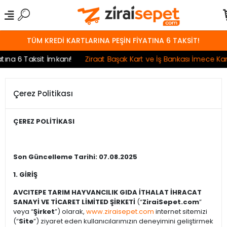
TÜM KREDİ KARTLARINA PEŞİN FİYATINA 6 TAKSİT!
na 6 Taksit İmkanı!
Ziraat Başak Kart ve İş Bankası İmece Kart 
Çerez Politikası
ÇEREZ POLİTİKASI
Son Güncelleme Tarihi: 07.08.2025
1. GİRİŞ
AVCITEPE TARIM HAYVANCILIK GIDA İTHALAT İHRACAT
SANAYİ VE TİCARET LİMİTED ŞİRKETİ
(“
ZiraiSepet.com
”
veya “
Şirket
”) olarak,
www.ziraisepet.com
internet sitemizi
(“
Site
”) ziyaret eden kullanıcılarımızın deneyimini geliştirmek