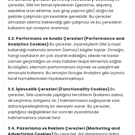
çerezler, Site'nin temel işlevlerinin (gezinme, alışveriş
sepetine ürün ekleme, üye girişi yapma gibi) doğru bir
şekilde çalışması için kesinlikle gereklidir. Bu çerezler
olmadan sitemiz beklendiği gibi çalışmaz ve bu çerezlerin
kullanımı için onayınız aranmaz.
3.2. Performans ve Analiz Çerezleri (Performance and
Analytics Cookies)
Bu çerezler, ziyaretçilerin Site'yi nasıl
kullandığı hakkında anonim (isimsiz) bilgiler toplar. Örneğin,
hangi sayfaların en çok ziyaret edildiğini, sitede ne kadar
zaman geçirildiğini ve olası hataları tespit etmemizi sağlar.
Bu bilgileri, sitemizin performansını ölçmek ve iyileştirmek
amacıyla kullanırız. Bu amaçla Google Analytics gibi üçüncü
taraf hizmetlerinden faydalanmaktayız.
3.3. İşlevsellik Çerezleri (Functionality Cookies)
Bu
çerezler, Site üzerinde yaptığınız tercihlerin (kullanıcı adınız,
dil seçiminiz, bölgeniz vb.) hatırlanmasını sağlayarak size
daha kişiselleştirilmiş bir deneyim sunar. Bu çerezler,
yaptığınız değişiklikleri bir sonraki ziyaretinizde
hatırlamamıza olanak tanır.
3.4. Pazarlama ve Reklam Çerezleri (Marketing and
Advertising Cookies)
Bu çerezler, ilgi alanlarınıza daha