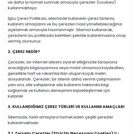
ve daha iyi hizmet sunmak amacıyla çerezler (cookies)
kullanmaktayız.
İşbu Çerez Politikası, sitemizde kullanılan çerez türlerini,
kullanım amaçlarını ve bu çerezleri nasıl yönetebileceğinizi
açıklamak amacıyla hazırlanmıştır. Sitemizi kullanarak,
çerezlerin bu politikada belirtilen şekilde kullanılmasına onay
vermiş olursunuz.
2. ÇEREZ NEDİR?
Çerezler, bir internet sitesini ziyaret ettiğinizde tarayıcınız
aracılığıyla bilgisayarınıza veya mobil cihazınıza kaydedilen,
genellikle harf ve rakamlardan oluşan küçük metin
dosyalarıdır. Çerezler, bir sitenin daha verimli çalışmasının
yanı sıra, site sahiplerine site kullanımı hakkında bilgi
sağlamak ve kullanıcı deneyimini kişiselleştirmek için
kullanılır.
3. KULLANDIĞIMIZ ÇEREZ TÜRLERİ VE KULLANIM AMAÇLARI
Sitemizde, farklı amaçlara hizmet eden çeşitli çerezler
kullanılmaktadır:
3.1. Zorunlu Çerezler (Strictly Necessary Cookies)
Bu