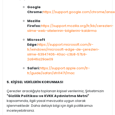
Google
Chrome:
https://support.google.com/chrome/ans
Mozilla
Firefox:
https://support.mozilla.org/tr/kb/cerezleri-
silme-web-sitelerinin-bilgilerini-kaldirma
Microsoft
Edge:
https://support.microsoft.com/tr-
tr/windows/microsoft-edge-de-çerezleri-
silme-63947406-40ac-c3b8-57b9-
2a946a29ae09
Safari:
https://support.apple.com/tr-
tr/guide/safari/sfri11471/mac
5. KİŞİSEL VERİLERİN KORUNMASI
Çerezler aracılığıyla toplanan kişisel verileriniz, Şirketimizin
"Gizlilik Politikası ve KVKK Aydınlatma Metni"
kapsamında, ilgili yasal mevzuata uygun olarak
işlenmektedir. Daha detaylı bilgi için ilgili politikamızı
inceleyebilirsiniz.