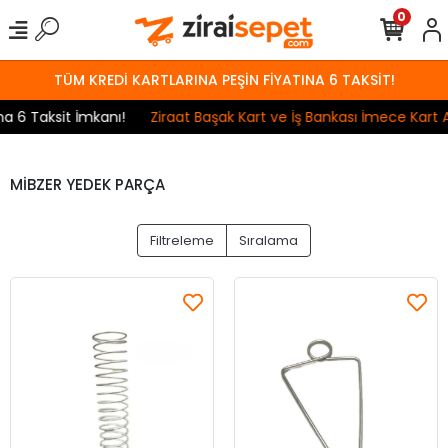
0
TÜM KREDİ KARTLARINA PEŞİN FİYATINA 6 TAKSİT!
 Taksit İmkanı!
Ziraat Başak Kart ve İş Bankası İmece Kart Anla
MİBZER YEDEK PARÇA
Filtreleme
Sıralama