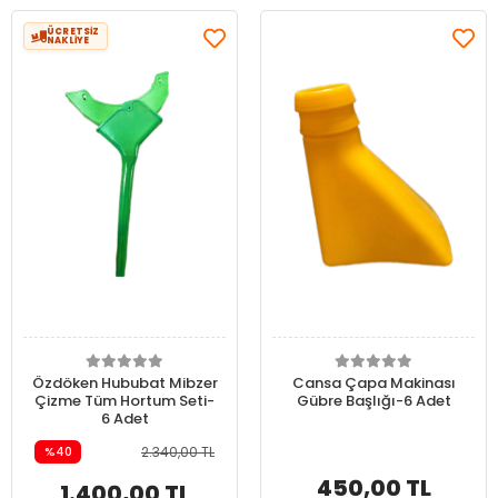
ÜCRETSİZ
NAKLİYE
Özdöken Hububat Mibzer
Cansa Çapa Makinası
Çizme Tüm Hortum Seti-
Gübre Başlığı-6 Adet
6 Adet
%40
2.340,00 TL
450,00 TL
1.400,00 TL