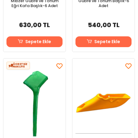
Mibzer Gübre ve Tohum
Gübre ve Tohum Başlık-6
Eğri Kafa Başlık-6 Adet
Adet
630,00 TL
540,00 TL
Sepete Ekle
Sepete Ekle
ÜCRETSİZ
NAKLİYE