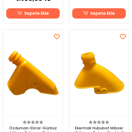
Sepete Ekle
Sepete Ekle
Özduman-Ebrar-Gürbüz
Ekermak Hububat Mibzer