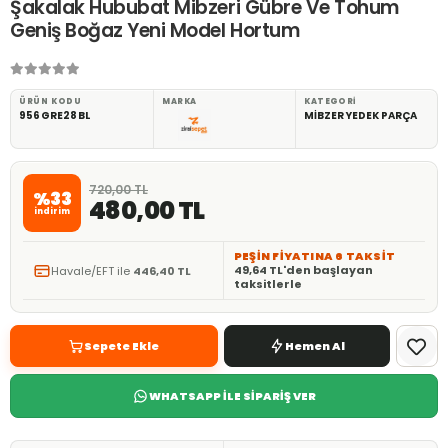
Şakalak Hububat Mibzeri Gübre Ve Tohum
Geniş Boğaz Yeni Model Hortum
ÜRÜN KODU
MARKA
KATEGORI
956GRE28BL
MİBZER YEDEK PARÇA
720,00 TL
%33
480,00 TL
indirim
PEŞİN FİYATINA 6 TAKSİT
49,64 TL'den başlayan
Havale/EFT ile
446,40 TL
taksitlerle
Sepete Ekle
Hemen Al
WHATSAPP İLE SİPARİŞ VER