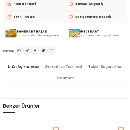
Hızlı Gönderi
Güvenli Alışveriş
Yetkili Satıcı
Satış Sonrası Destek
BANKKART BAŞAK
İMECE KART
Harman vadeli ödeme seçenekleri
Hasat zamanına uygun ödeme
Paylaş:
Ürün Açıklaması
Garanti ve Teslimat
Taksit Seçenekleri
Yorumlar
Benzer Ürünler