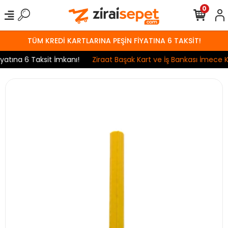
0
TÜM KREDİ KARTLARINA PEŞİN FİYATINA 6 TAKSİT!
tına 6 Taksit İmkanı!
Ziraat Başak Kart ve İş Bankası İmece Ka