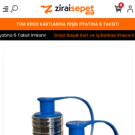
0
TÜM KREDİ KARTLARINA PEŞİN FİYATINA 6 TAKSİT!
tına 6 Taksit İmkanı!
Ziraat Başak Kart ve İş Bankası İmece Kar