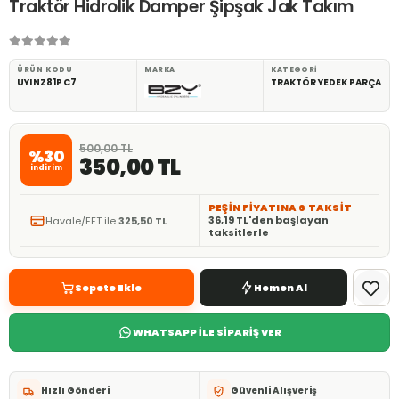
Traktör Hidrolik Damper Şipşak Jak Takım
ÜRÜN KODU
MARKA
KATEGORI
UYINZ81PC7
TRAKTÖR YEDEK PARÇA
500,00 TL
%30
350,00 TL
indirim
PEŞİN FİYATINA 6 TAKSİT
36,19 TL'den başlayan
Havale/EFT ile
325,50 TL
taksitlerle
Sepete Ekle
Hemen Al
WHATSAPP İLE SİPARİŞ VER
Hızlı Gönderi
Güvenli Alışveriş