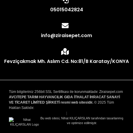
05015042824
info@ziraisepet.com
Fevziçakmak Mh. Aslım Cd. No:81/B Karatay/KONYA
Tüm bilgileriniz 256bit SSL Sertifikası ile korunmaktadır. Ziraisepet.com
AVCITEPE TARIM HAYVANCILIK GIDA İTHALAT İHRACAT SANAYİ
VE TİCARET LİMİTED ŞİRKETİ resmi web sitesidir.
© 2025 Tüm
Hakları Saklıdır.
|
Bu web sitesi, Nihat KILIÇARSLAN tarafından tasarlanmış
ve optimize edilmiştir.