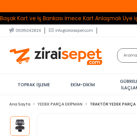
t ve İş Bankası İmece Kart Anlaşmalı Üye İşyeri
Tüm
05015042824
info@ziraisepet.com
GÜBREL
TOPRAK İŞLEME
EKİM-DİKİM
İLAÇL
Ana Sayfa
YEDEK PARÇA EKİPMAN
TRAKTÖR YEDEK PARÇA