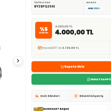
ÜRÜN KODU
MARKA
BYZBFQ2ESE
4.200,00 TL
%5
4.000,00 TL
indirim
Havale/EFT ile
3.720,00 TL
Sepete Ekle
WHATSAPP İL
Hızlı Gönderi
Güvenli Alışveriş
BANKKART BAŞAK