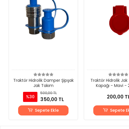
Traktör Hidrolik Damper Şipşak
Traktör Hidrolik Jak
Jak Takım
Kapağı - Mavi - 
500,00 TL
200,00 T
%30
350,00 TL
Sepete Ekle
Sepete E