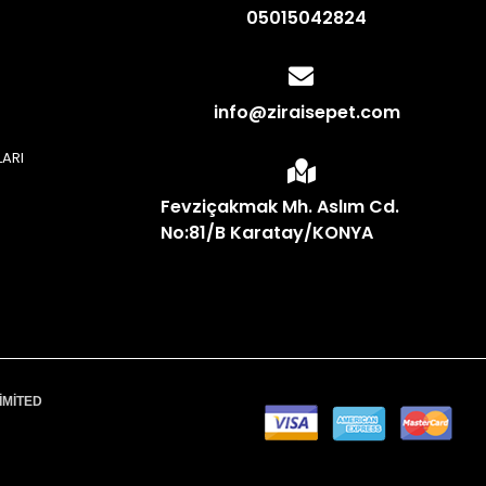
05015042824
info@ziraisepet.com
LARI
N
Fevziçakmak Mh. Aslım Cd.
No:81/B Karatay/KONYA
İMİTED