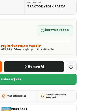
KATEGORI
TRAKTÖR YEDEK PARÇA
ÜCRETSİZ KARGO
PEŞİN FİYATINA 6 TAKSİT
413,63 TL'den başlayan taksitlerle
Hemen Al
E SİPARİŞ VER
Satış Sonrası
Yetkili Satıcı
Destek
İMECE KART