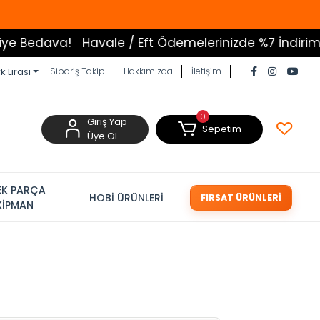
a!
Havale / Eft Ödemelerinizde %7 İndirim
Tüm Ürü
k Lirası
Sipariş Takip
Hakkımızda
İletişim
0
Giriş Yap
Sepetim
Üye Ol
EK PARÇA
HOBİ ÜRÜNLERİ
FIRSAT ÜRÜNLERİ
KİPMAN