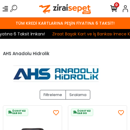
0
TÜM KREDİ KARTLARINA PEŞİN FİYATINA 6 TAKSİT!
tına 6 Taksit İmkanı!
Ziraat Başak Kart ve İş Bankası İmece Ka
AHS Anadolu Hidrolik
Filtreleme
Sıralama
ÜCRETSİZ
ÜCRETSİZ
KARGO
KARGO