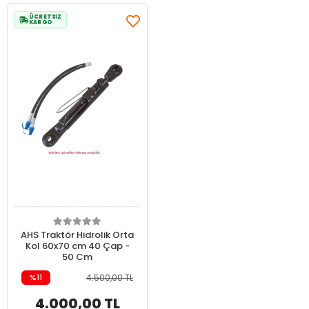
ÜCRETSİZ
KARGO
AHS Traktör Hidrolik Orta
Kol 60x70 cm 40 Çap -
50 Cm
%11
4.500,00 TL
4.000,00 TL