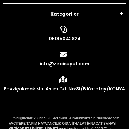
Kategoriler
05015042824
info@ziraisepet.com
Fevziçakmak Mh. Aslım Cd. No:81/B Karatay/KONYA
Tüm bilgileriniz 256bit SSL Sertifikası ile korunmaktadır. Ziraisepet.com
AVCITEPE TARIM HAYVANCILIK GIDA İTHALAT İHRACAT SANAYİ
VE TİCARET LİMİTED ŞİRKETİ resmi web sitesidir.
© 2025 Tüm