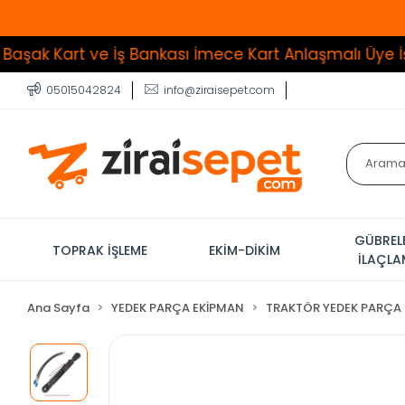
rt ve İş Bankası İmece Kart Anlaşmalı Üye İşyeri
Tü
05015042824
info@ziraisepet.com
GÜBREL
TOPRAK İŞLEME
EKİM-DİKİM
İLAÇL
Ana Sayfa
YEDEK PARÇA EKİPMAN
TRAKTÖR YEDEK PARÇA