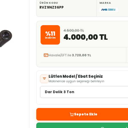
ÜRÜN KODU
MARKA
RVZ9NZ36PP
4.500,00 TL
%11
4.000,00 TL
indirim
Havale/EFT ile
3.720,00 TL
Lütfen Model / Ebat Seçiniz
Makinenize uygun seçeneği belirleyin
Sepete Ekle