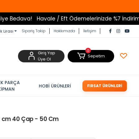
va!
Havale / Eft Ödemelerinizde %7 İndirim
Tüm Ür
k Lirası
Sipariş Takip
Hakkımızda
İletişim
0
Giriş Yap
Sepetim
Üye Ol
EK PARÇA
HOBİ ÜRÜNLERİ
FIRSAT ÜRÜNLERİ
KİPMAN
70 cm 40 Çap - 50 Cm