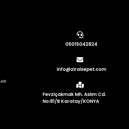
05015042824
info@ziraisepet.com
LARI
N
Fevziçakmak Mh. Aslım Cd.
No:81/B Karatay/KONYA