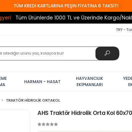
TÜM KREDİ KARTLARINA PEŞİN FİYATINA 6 TAKSİT!
m Ürünlerde 1000 TL ve Üzerinde Kargo/Nakliye Beda
TRY - Tür
EME
HAYVANCILIK
YED
HARMAN - HASAT
AMA
EKİPMANLARI
E
TRAKTÖR HİDROLİK ORTAKOL
AHS Traktör Hidrolik Orta Kol 60x