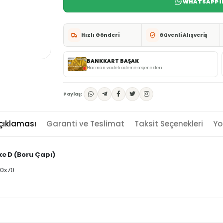
WHATSAPP İL
Hızlı Gönderi
Güvenli Alışveriş
BANKKART BAŞAK
Harman vadeli ödeme seçenekleri
Paylaş:
çıklaması
Garanti ve Teslimat
Taksit Seçenekleri
Yo
ke
D (Boru Çapı)
70