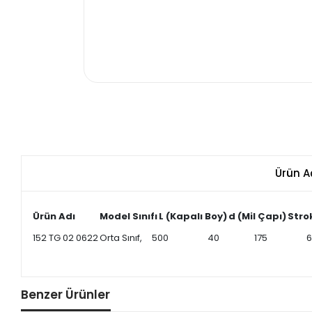
Ürün A
Ürün Adı
Model Sınıfı
L (Kapalı Boy)
d (Mil Çapı)
Stro
152 TG 02 0622
Orta Sınıf,
500
40
175
60x
Benzer Ürünler