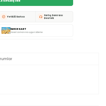
E SİPARİŞ VER
Satış Sonrası
Yetkili Satıcı
Destek
İMECE KART
Hasat zamanına uygun ödeme
rumlar