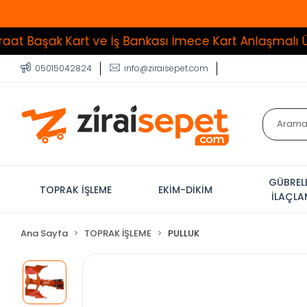
ak Kart ve İş Bankası İmece Kart Anlaşmalı Üye İşyer
05015042824
info@ziraisepet.com
GÜBREL
TOPRAK İŞLEME
EKİM-DİKİM
İLAÇL
Ana Sayfa
TOPRAK İŞLEME
PULLUK