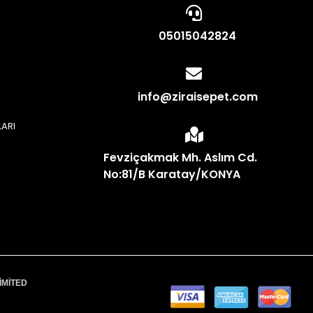
05015042824
info@ziraisepet.com
LARI
N
Fevziçakmak Mh. Aslım Cd.
No:81/B Karatay/KONYA
İMİTED