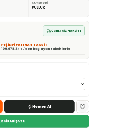
KATEGORI
PULLUK
ÜCRETSİZ NAKLİYE
PEŞİN FİYATINA 6 TAKSİT
100.978,24 TL'den başlayan taksitlerle
Hemen Al
E SİPARİŞ VER