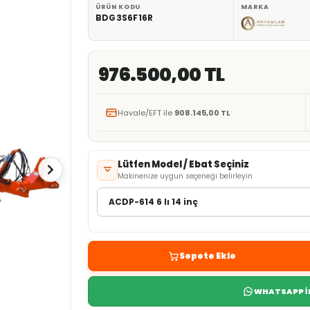
ÜRÜN KODU
MARKA
BDG3S6F16R
976.500,00 TL
Havale/EFT ile
908.145,00 TL
Lütfen Model / Ebat Seçiniz
Makinenize uygun seçeneği belirleyin
Sepete Ekle
WHATSAPP İL