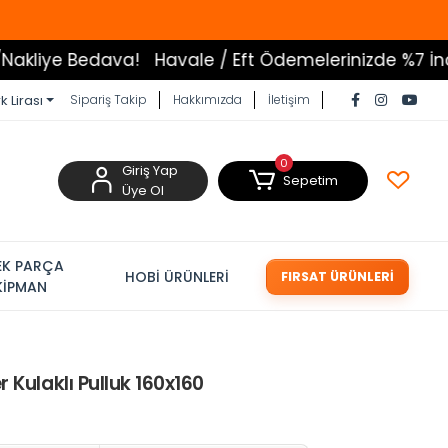
 Bedava!
Havale / Eft Ödemelerinizde %7 İndirim
T
k Lirası
Sipariş Takip
Hakkımızda
İletişim
0
Giriş Yap
Sepetim
Üye Ol
EK PARÇA
HOBİ ÜRÜNLERİ
FIRSAT ÜRÜNLERİ
KİPMAN
 Kulaklı Pulluk 160x160