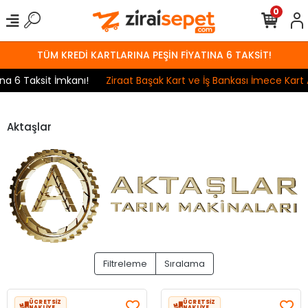
0
TÜM KREDİ KARTLARINA PEŞİN FİYATINA 6 TAKSİT!
 6 Taksit İmkanı!
Ziraat Başak Kart ve İş Bankası İmece Kart An
Aktaşlar
Filtreleme
Sıralama
ÜCRETSİZ
ÜCRETSİZ
NAKLİYE
NAKLİYE