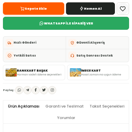
Sepete Ekle
Hemen Al
WHATSAPP İLE SİPARİŞ VER
Hızlı Gönderi
Güvenli Alışveriş
Yetkili Satıcı
Satış Sonrası Destek
BANKKART BAŞAK
İMECE KART
Harman vadeli ödeme seçenekleri
Hasat zamanına uygun ödeme
Paylaş:
Ürün Açıklaması
Garanti ve Teslimat
Taksit Seçenekleri
Yorumlar