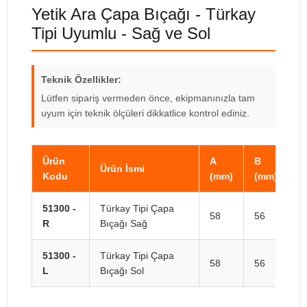
Yetik Ara Çapa Bıçağı - Türkay
Tipi Uyumlu - Sağ ve Sol
Teknik Özellikler:
Lütfen sipariş vermeden önce, ekipmanınızla tam
uyum için teknik ölçüleri dikkatlice kontrol ediniz.
Ürün
A
B
C
Ürün İsmi
Kodu
(mm)
(mm)
(
51300 -
Türkay Tipi Çapa
58
56
3
R
Bıçağı Sağ
51300 -
Türkay Tipi Çapa
58
56
3
L
Bıçağı Sol