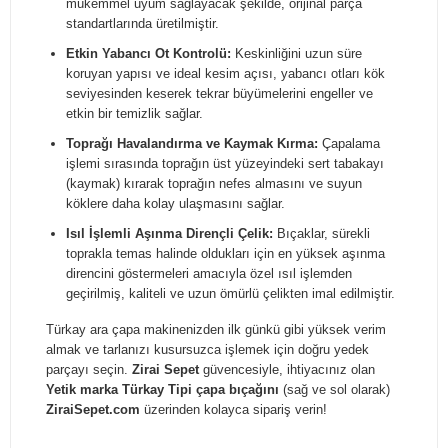
mükemmel uyum sağlayacak şekilde, orijinal parça
standartlarında üretilmiştir.
Etkin Yabancı Ot Kontrolü:
Keskinliğini uzun süre
koruyan yapısı ve ideal kesim açısı, yabancı otları kök
seviyesinden keserek tekrar büyümelerini engeller ve
etkin bir temizlik sağlar.
Toprağı Havalandırma ve Kaymak Kırma:
Çapalama
işlemi sırasında toprağın üst yüzeyindeki sert tabakayı
(kaymak) kırarak toprağın nefes almasını ve suyun
köklere daha kolay ulaşmasını sağlar.
Isıl İşlemli Aşınma Dirençli Çelik:
Bıçaklar, sürekli
toprakla temas halinde oldukları için en yüksek aşınma
direncini göstermeleri amacıyla özel ısıl işlemden
geçirilmiş, kaliteli ve uzun ömürlü çelikten imal edilmiştir.
Türkay ara çapa makinenizden ilk günkü gibi yüksek verim
almak ve tarlanızı kusursuzca işlemek için doğru yedek
parçayı seçin.
Zirai Sepet
güvencesiyle, ihtiyacınız olan
Yetik marka Türkay Tipi çapa bıçağını
(sağ ve sol olarak)
ZiraiSepet.com
üzerinden kolayca sipariş verin!