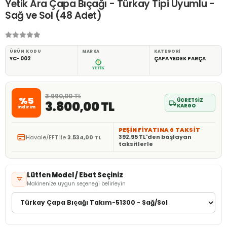
Yetik Ara Çapa Bıçağı - Türkay Tipi Uyumlu -
Sağ ve Sol (48 Adet)
ÜRÜN KODU
MARKA
KATEGORI
YC-002
ÇAPA YEDEK PARÇA
3.990,00 TL
%5
ÜCRETSİZ
3.800,00 TL
KARGO
indirim
PEŞİN FİYATINA 6 TAKSİT
392,95 TL'den başlayan
Havale/EFT ile
3.534,00 TL
taksitlerle
Lütfen Model / Ebat Seçiniz
Makinenize uygun seçeneği belirleyin