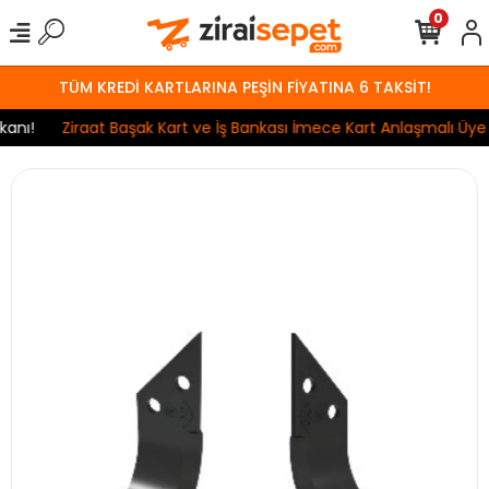
0
TÜM KREDİ KARTLARINA PEŞİN FİYATINA 6 TAKSİT!
nı!
Ziraat Başak Kart ve İş Bankası İmece Kart Anlaşmalı Üye İşy