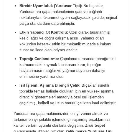
Birebir Uyumluluk (Yurdusar Tipi):
Bu bıçaklar,
Yurdusar ara çapa makinelerinin şasi ve bağlantı
noktalarıyla mükemmel uyum sağlayacak şekilde, orijinal
parça standartlarında üretilmiştir.
Etkin Yabancı Ot Kontrolü:
Özel olarak tasarlanmış
kesici ağzı ve doğru çalışma açısı, yabancı otları
kökünden keserek etkin bir mekanik mücadele imkanı
sunar ve ilaca olan ihtiyacı azaltır.
Toprağı Canlandırma:
Çapalama sırasında toprağın üst
katmanındaki kaymak tabakasını kırar, toprağın
havalanmasını sağlar ve yağmur suyunun daha iyi
emilmesine yardımcı olur.
Isıl İşlemli Aşınma Dirençli Çelik:
Bıçaklar, sürekli
toprakla temas halinde oldukları için en yüksek aşınma
direncini göstermeleri amacıyla özel ısıl işlemden
geçirilmiş, kaliteli ve uzun ömürlü çelikten imal edilmiştir.
Yurdusar ara çapa makinenizden en iyi verimi almak ve
tarlanızı en iyi şekilde işlemek için aşınmış bıçaklarınızı
kaliteli ve tam uyumlu olanlarla değiştirin.
Zirai Sepet
güvencesiyle, ihtiyacınız olan
Yetik marka Yurdusar Tipi