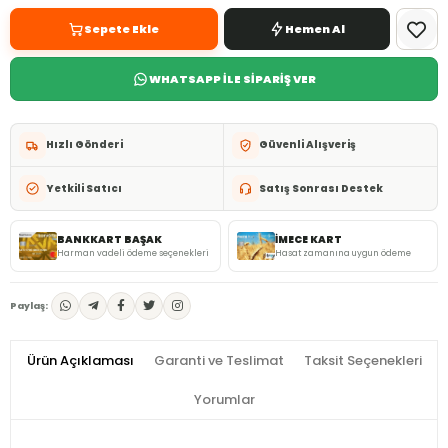
Sepete Ekle
Hemen Al
WHATSAPP İLE SİPARİŞ VER
Hızlı Gönderi
Güvenli Alışveriş
Yetkili Satıcı
Satış Sonrası Destek
BANKKART BAŞAK
İMECE KART
Harman vadeli ödeme seçenekleri
Hasat zamanına uygun ödeme
Paylaş:
Ürün Açıklaması
Garanti ve Teslimat
Taksit Seçenekleri
Yorumlar