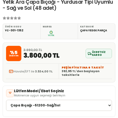
Yetik Ara Çapa Bıçağı - Yurdusar Tipi Uyumlu
- Sağ ve Sol (48 adet)
ÜRÜN KODU
MARKA
KATEGORI
YC-001-1352
ÇAPA YEDEK PARÇA
3.990,00 TL
%5
ÜCRETSİZ
3.800,00 TL
KARGO
indirim
PEŞİN FİYATINA 6 TAKSİT
392,95 TL'den başlayan
Havale/EFT ile
3.534,00 TL
taksitlerle
Lütfen Model / Ebat Seçiniz
Makinenize uygun seçeneği belirleyin