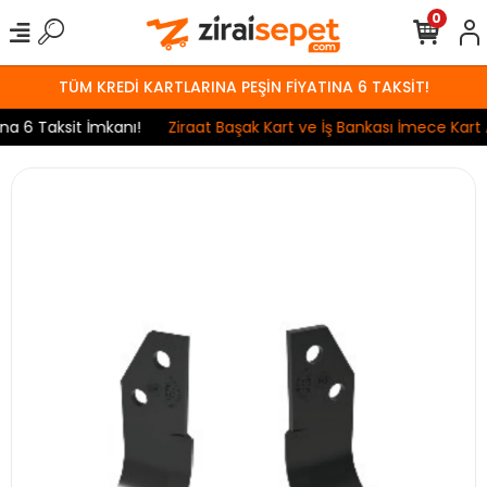
0
TÜM KREDİ KARTLARINA PEŞİN FİYATINA 6 TAKSİT!
 6 Taksit İmkanı!
Ziraat Başak Kart ve İş Bankası İmece Kart An