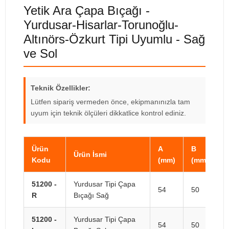
Yetik Ara Çapa Bıçağı -
Yurdusar-Hisarlar-Torunoğlu-
Altınörs-Özkurt Tipi Uyumlu - Sağ
ve Sol
Teknik Özellikler:
Lütfen sipariş vermeden önce, ekipmanınızla tam
uyum için teknik ölçüleri dikkatlice kontrol ediniz.
Ürün
A
B
Ürün İsmi
Kodu
(mm)
(mm)
(
51200 -
Yurdusar Tipi Çapa
54
50
3
R
Bıçağı Sağ
51200 -
Yurdusar Tipi Çapa
54
50
3