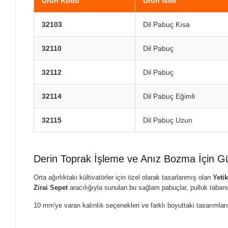
Ürün Kodu
Ürün İsmi
32103
Dil Pabuç Kısa
32110
Dil Pabuç
32112
Dil Pabuç
32114
Dil Pabuç Eğimli
32115
Dil Pabuç Uzun
Derin Toprak İşleme ve Anız Bozma İçin 
Orta ağırlıktaki kültivatörler için özel olarak tasarlanmış olan
Yeti
Zirai Sepet
aracılığıyla sunulan bu sağlam pabuçlar, pulluk tabanı 
10 mm'ye varan kalınlık seçenekleri ve farklı boyuttaki tasarımları