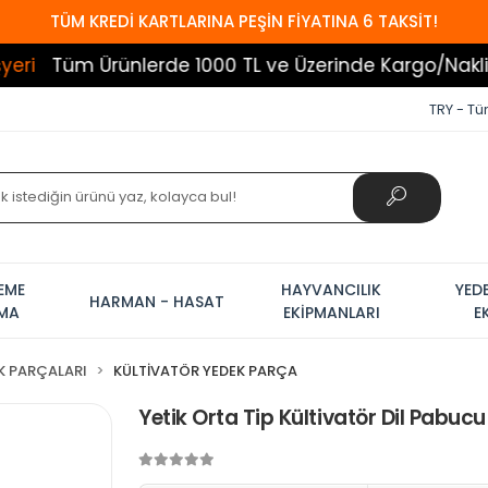
TÜM KREDİ KARTLARINA PEŞİN FİYATINA 6 TAKSİT!
rünlerde 1000 TL ve Üzerinde Kargo/Nakliye Bedava
TRY - Tür
EME
HAYVANCILIK
YED
HARMAN - HASAT
AMA
EKİPMANLARI
E
K PARÇALARI
KÜLTİVATÖR YEDEK PARÇA
Yetik Orta Tip Kültivatör Dil Pabucu