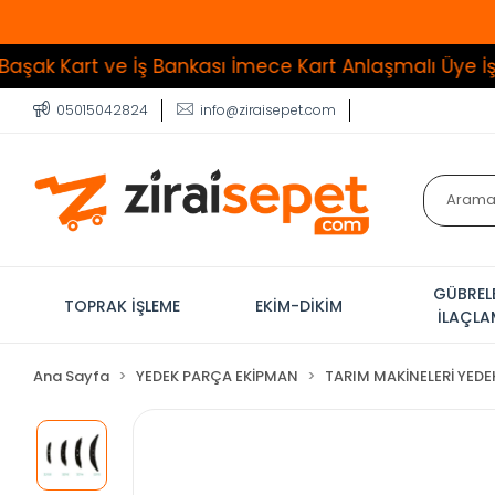
 ve İş Bankası İmece Kart Anlaşmalı Üye İşyeri
Tüm Ü
05015042824
info@ziraisepet.com
GÜBREL
TOPRAK İŞLEME
EKİM-DİKİM
İLAÇL
Ana Sayfa
YEDEK PARÇA EKİPMAN
TARIM MAKİNELERİ YEDE