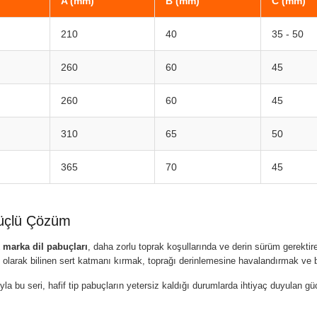
A (mm)
B (mm)
C (mm)
210
40
35 - 50
260
60
45
260
60
45
310
65
50
365
70
45
Güçlü Çözüm
k marka dil pabuçları
, daha zorlu toprak koşullarında ve derin sürüm gerektire
olarak bilinen sert katmanı kırmak, toprağı derinlemesine havalandırmak ve bit
yla bu seri, hafif tip pabuçların yetersiz kaldığı durumlarda ihtiyaç duyulan gü