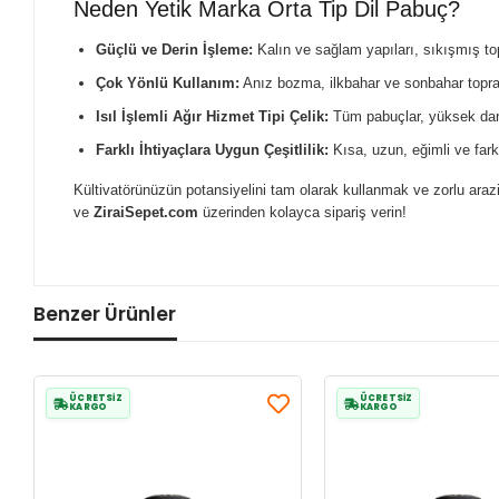
Neden Yetik Marka Orta Tip Dil Pabuç?
Güçlü ve Derin İşleme:
Kalın ve sağlam yapıları, sıkışmış top
Çok Yönlü Kullanım:
Anız bozma, ilkbahar ve sonbahar toprak 
Isıl İşlemli Ağır Hizmet Tipi Çelik:
Tüm pabuçlar, yüksek darbe 
Farklı İhtiyaçlara Uygun Çeşitlilik:
Kısa, uzun, eğimli ve fark
Kültivatörünüzün potansiyelini tam olarak kullanmak ve zorlu arazi
ve
ZiraiSepet.com
üzerinden kolayca sipariş verin!
Benzer Ürünler
ÜCRETSİZ
ÜCRETSİZ
KARGO
KARGO