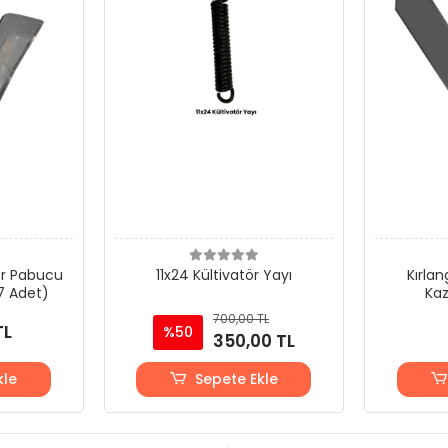
ör Pabucu
11x24 Kültivatör Yayı
Kırlan
 Adet)
Ka
700,00 TL
TL
%50
350,00 TL
kle
Sepete Ekle