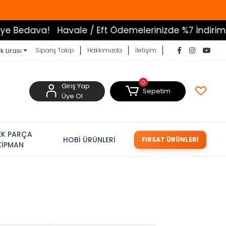
!
Havale / Eft Ödemelerinizde %7 İndirim
Tüm Ürünl
k Lirası
Sipariş Takip
Hakkımızda
İletişim
0
Giriş Yap
Sepetim
Üye Ol
EK PARÇA
HOBİ ÜRÜNLERİ
FIRSAT ÜRÜNLERİ
KİPMAN