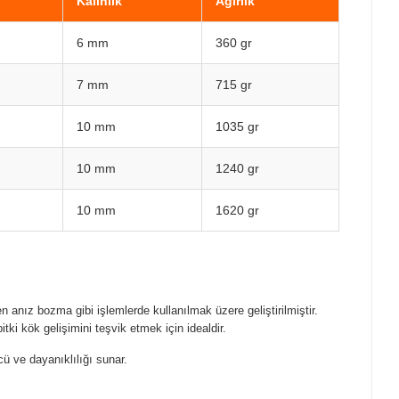
Kalınlık
Ağırlık
6 mm
360 gr
7 mm
715 gr
10 mm
1035 gr
10 mm
1240 gr
10 mm
1620 gr
n anız bozma gibi işlemlerde kullanılmak üzere geliştirilmiştir.
ki kök gelişimini teşvik etmek için idealdir.
cü ve dayanıklılığı sunar.