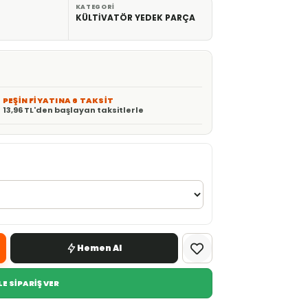
KATEGORI
KÜLTİVATÖR YEDEK PARÇA
PEŞİN FİYATINA 6 TAKSİT
13,96 TL'den başlayan taksitlerle
Hemen Al
E SİPARİŞ VER