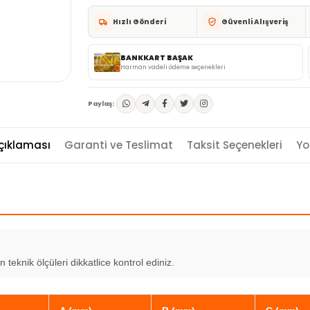
Hızlı Gönderi
Güvenli Alışveriş
BANKKART BAŞAK
Harman vadeli ödeme seçenekleri
Paylaş:
çıklaması
Garanti ve Teslimat
Taksit Seçenekleri
Yo
eknik ölçüleri dikkatlice kontrol ediniz.