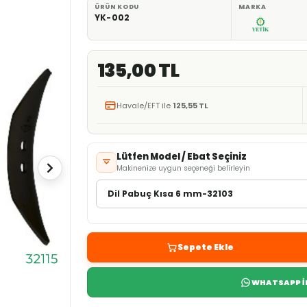
ÜRÜN KODU
MARKA
YK-002
135,00 TL
Havale/EFT ile
125,55 TL
Lütfen Model / Ebat Seçiniz
Makinenize uygun seçeneği belirleyin
Sepete Ekle
WHATSAPP İL