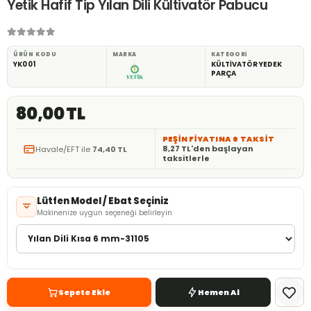
Yetik Hafif Tip Yılan Dili Kültivatör Pabucu
ÜRÜN KODU
MARKA
KATEGORI
YK001
KÜLTİVATÖR YEDEK
PARÇA
80,00 TL
PEŞİN FİYATINA 6 TAKSİT
8,27 TL'den başlayan
Havale/EFT ile
74,40 TL
taksitlerle
Lütfen Model / Ebat Seçiniz
Makinenize uygun seçeneği belirleyin
Sepete Ekle
Hemen Al