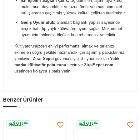
Isıl İşlemli Sağlam Çelik:
Uç demirleri, aşınmaya karşı
maksimum dayanıklılık ve uzun ömür sunması için özel
ısıl işlemden geçirilmiş yüksek kaliteli çelikten üretilmiştir.
Geniş Uyumluluk:
Standart bağlantı yapısı sayesinde
birçok hafif tip yaylı kültivatöre uyum sağlar. Mükemmel
uyum için tablodaki ölçüleri kontrol etmeniz yeterlidir.
Kültivatörünüzden en iyi performansı almak ve tarlanızı
ekime en doğru şekilde hazırlamak için aşınmış pabuçlarınızı
yenileyin.
Zirai Sepet
güvencesiyle, ihtiyacınız olan
Yetik
marka kültivatör pabucunu
seçin ve
ZiraiSepet.com
üzerinden kolayca sipariş verin!
Benzer Ürünler
ÜCRETSİZ
ÜCRETSİZ
KARGO
KARGO