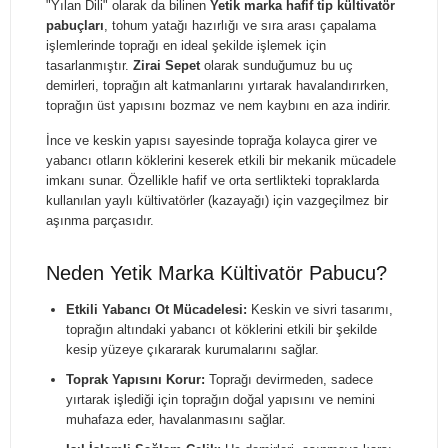
"Yılan Dili" olarak da bilinen
Yetik marka hafif tip kültivatör
pabuçları
, tohum yatağı hazırlığı ve sıra arası çapalama
işlemlerinde toprağı en ideal şekilde işlemek için
tasarlanmıştır.
Zirai Sepet
olarak sunduğumuz bu uç
demirleri, toprağın alt katmanlarını yırtarak havalandırırken,
toprağın üst yapısını bozmaz ve nem kaybını en aza indirir.
İnce ve keskin yapısı sayesinde toprağa kolayca girer ve
yabancı otların köklerini keserek etkili bir mekanik mücadele
imkanı sunar. Özellikle hafif ve orta sertlikteki topraklarda
kullanılan yaylı kültivatörler (kazayağı) için vazgeçilmez bir
aşınma parçasıdır.
Neden Yetik Marka Kültivatör Pabucu?
Etkili Yabancı Ot Mücadelesi:
Keskin ve sivri tasarımı,
toprağın altındaki yabancı ot köklerini etkili bir şekilde
kesip yüzeye çıkararak kurumalarını sağlar.
Toprak Yapısını Korur:
Toprağı devirmeden, sadece
yırtarak işlediği için toprağın doğal yapısını ve nemini
muhafaza eder, havalanmasını sağlar.