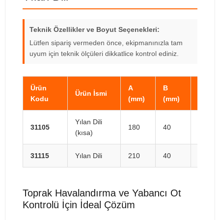
Teknik Özellikler ve Boyut Seçenekleri:
Lütfen sipariş vermeden önce, ekipmanınızla tam
uyum için teknik ölçüleri dikkatlice kontrol ediniz.
Ürün
A
B
Ürün İsmi
Kalınl
Kodu
(mm)
(mm)
Yılan Dili
31105
180
40
6 mm
(kısa)
31115
Yılan Dili
210
40
6 mm
Toprak Havalandırma ve Yabancı Ot
Kontrolü İçin İdeal Çözüm