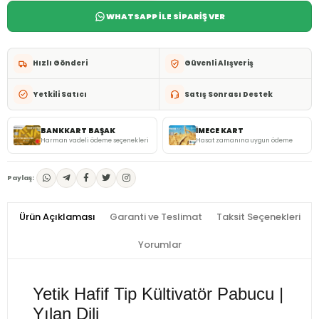
WHATSAPP İLE SİPARİŞ VER
Hızlı Gönderi
Güvenli Alışveriş
Yetkili Satıcı
Satış Sonrası Destek
BANKKART BAŞAK
İMECE KART
Harman vadeli ödeme seçenekleri
Hasat zamanına uygun ödeme
Paylaş:
Ürün Açıklaması
Garanti ve Teslimat
Taksit Seçenekleri
Yorumlar
Yetik Hafif Tip Kültivatör Pabucu |
Yılan Dili