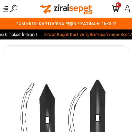
0
TÜM KREDİ KARTLARINA PEŞİN FİYATINA 6 TAKSİT!
6 Taksit İmkanı!
Ziraat Başak Kart ve İş Bankası İmece Kart Anl