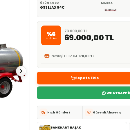
ÜRÜN KODU
MARKA
GSSLLAX94C
73.600,00 TL
%6
69.000,00 TL
indirim
Havale/EFT ile
64.170,00 TL
Sepete Ekle
WHATSAPP İL
Hızlı Gönderi
Güvenli Alışveriş
BANKKART BAŞAK