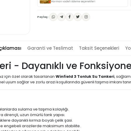
Harman vadeli ödeme seçenekleri
Paylaş:
çıklaması
Garanti ve Teslimat
Taksit Seçenekleri
Yo
eri - Dayanıklı ve Fonksiyon
nız için özel olarak tasarlanan
Winfield 3 Tonluk Su Tankeri
, sağlam
 uyum sağlar ve zorlu arazi koşullarında güvenli taşıma imkanı tanır
 alanlarda sulama ve taşıma kolaylığı.
dirençli, uzun ömürlü tank yapısı.
üklere dayanıklı kırmızı boyalı çelik şasi.
nde engebeli arazilerde maksimum stabilite.