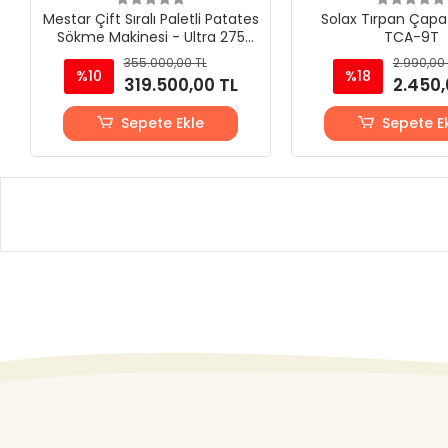
Mestar Çift Sıralı Paletli Patates
Solax Tırpan Çapa
Sökme Makinesi - Ultra 275
TCA-9T
Modeli
355.000,00 TL
2.990,00 
%10
%18
319.500,00 TL
2.450,
Sepete Ekle
Sepete E