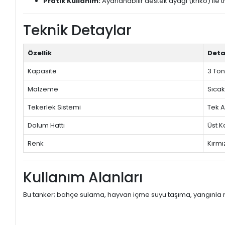
Pratik Kullanım:
Ayarlanabilir destek ayağı (kriko) ile
Teknik Detaylar
Özellik
Det
Kapasite
3 Ton
Malzeme
Sıcak
Tekerlek Sistemi
Tek A
Dolum Hattı
Üst K
Renk
Kırmı
Kullanım Alanları
Bu tanker; bahçe sulama, hayvan içme suyu taşıma, yangınla mü