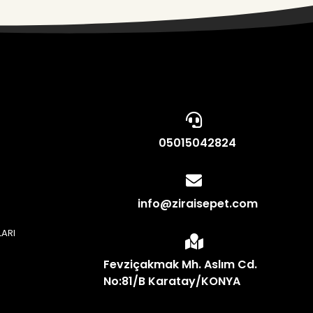
05015042824
info@ziraisepet.com
LARI
N
Fevziçakmak Mh. Aslım Cd.
No:81/B Karatay/KONYA