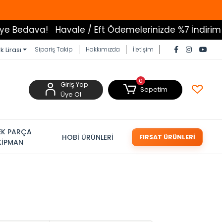
a!
Havale / Eft Ödemelerinizde %7 İndirim
Tüm Ürün
k Lirası
Sipariş Takip
Hakkımızda
İletişim
0
Giriş Yap
Sepetim
Üye Ol
EK PARÇA
HOBİ ÜRÜNLERİ
FIRSAT ÜRÜNLERİ
KİPMAN