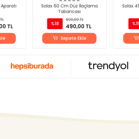
 Aparatı
Solax 60 Cm Düz İlaçlama
Solax 4
Tabancası
TL
600,00 TL
%18
%1
00 TL
490,00 TL
kle
Sepete Ekle