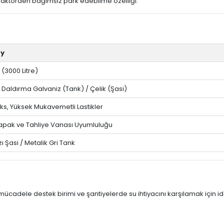
 traktörden bağımsız park edebilme özelliği.
ay
 (3000 Litre)
 Daldırma Galvaniz (Tank) / Çelik (Şasi)
ks, Yüksek Mukavemetli Lastikler
apak ve Tahliye Vanası Uyumluluğu
zı Şasi / Metalik Gri Tank
cadele destek birimi ve şantiyelerde su ihtiyacını karşılamak için i