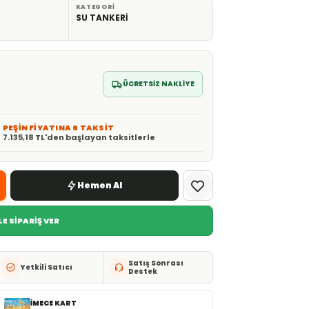
KATEGORI
SU TANKERİ
ÜCRETSİZ NAKLİYE
PEŞİN FİYATINA 6 TAKSİT
7.135,18 TL'den başlayan taksitlerle
Hemen Al
E SİPARİŞ VER
Satış Sonrası
Yetkili Satıcı
Destek
İMECE KART