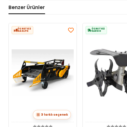
Benzer Ürünler
ÜCRETSİZ
ÜCRETSİZ
NAKLİYE
KARGO
3
farklı seçenek