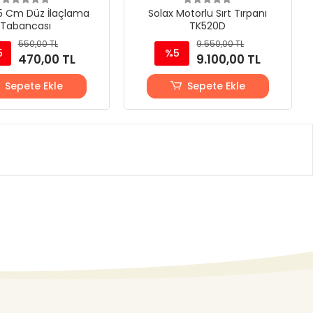
5 Cm Düz İlaçlama
Solax Motorlu Sırt Tırpanı
Tabancası
TK520D
550,00 TL
9.550,00 TL
5
%5
470,00 TL
9.100,00 TL
Sepete Ekle
Sepete Ekle