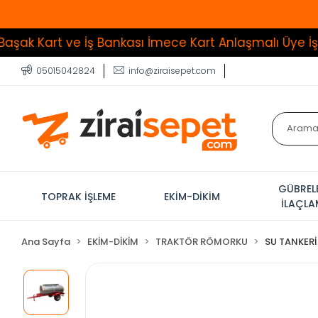
t ve İş Bankası İmece Kart Anlaşmalı Üye İşyeri
Tüm 
05015042824
info@ziraisepet.com
GÜBREL
TOPRAK İŞLEME
EKİM-DİKİM
İLAÇL
Ana Sayfa
EKİM-DİKİM
TRAKTÖR RÖMORKU
SU TANKERİ