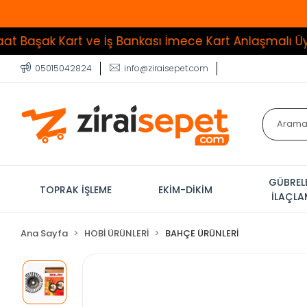
 Kart ve İş Bankası İmece Kart Anlaşmalı Üye İşyeri
05015042824
info@ziraisepet.com
GÜBREL
TOPRAK İŞLEME
EKİM-DİKİM
İLAÇL
Ana Sayfa
HOBİ ÜRÜNLERİ
BAHÇE ÜRÜNLERİ