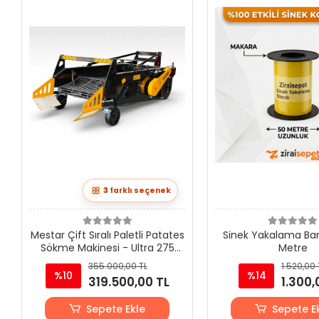
3
farklı seçenek
Mestar Çift Sıralı Paletli Patates
Sinek Yakalama Ba
Sökme Makinesi - Ultra 275
Metre
Modeli
355.000,00 TL
1.520,00 
%10
%14
319.500,00 TL
1.300,
Sepete Ekle
Sepete E