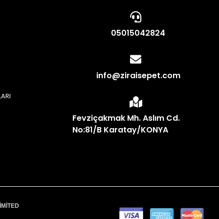
05015042824
info@ziraisepet.com
LARI
N
Fevziçakmak Mh. Aslım Cd.
No:81/B Karatay/KONYA
İMİTED