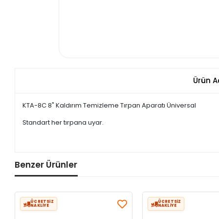
Ürün A
KTA-8C 8" Kaldırım Temizleme Tırpan Aparatı Üniversal
Standart her tırpana uyar.
Benzer Ürünler
ÜCRETSİZ
ÜCRETSİZ
NAKLİYE
NAKLİYE