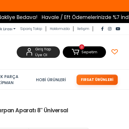
edava!
Havale / Eft Ödemelerinizde %7 İndirim
Tüm 
k Lirası
Sipariş Takip
Hakkımızda
İletişim
0
Giriş Yap
Sepetim
Üye Ol
EK PARÇA
HOBİ ÜRÜNLERİ
FIRSAT ÜRÜNLERİ
KİPMAN
rpan Aparatı 8'' Üniversal