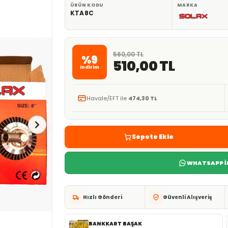
ÜRÜN KODU
MARKA
KTA8C
560,00 TL
%9
510,00 TL
indirim
Havale/EFT ile
474,30 TL
Sepete Ekle
WHATSAPP İL
Hızlı Gönderi
Güvenli Alışveriş
BANKKART BAŞAK