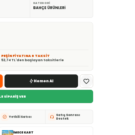
KATEGORI
BAHÇE ÜRÜNLERİ
PEŞİN FİYATINA 6 TAKSİT
52,74 TL'den başlayan taksitlerle
Hemen Al
E SİPARİŞ VER
Satış Sonrası
Yetkili Satıcı
Destek
İMECE KART