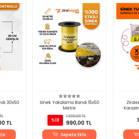
ndı 30x50
Sinek Yakalama Bandı 15x50
Zirai
Metre
Karasi
TL
1.200,00 TL
%18
00 TL
990,00 TL
kle
Sepete Ekle