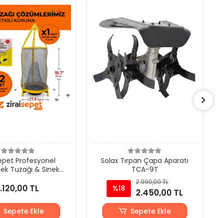
sepet Profesyonel
Solax Tırpan Çapa Aparatı
nek Tuzağı & Sinek
TCA-9T
Kapanı
2.990,00 TL
1.120,00 TL
%18
2.450,00 TL
Sepete Ekle
Sepete Ekle