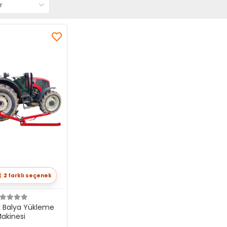
2
farklı seçenek
 Balya Yükleme
akinesi