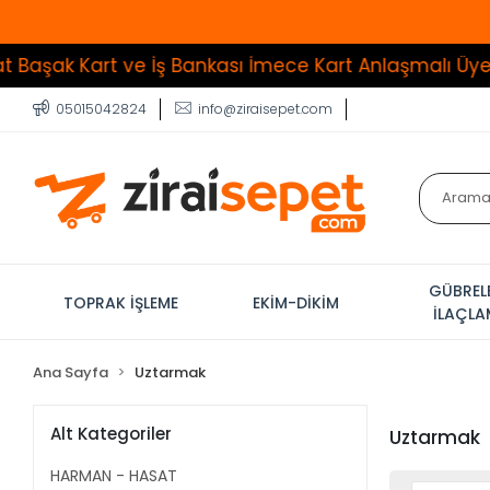
ak Kart ve İş Bankası İmece Kart Anlaşmalı Üye İşyer
05015042824
info@ziraisepet.com
GÜBREL
TOPRAK İŞLEME
EKİM-DİKİM
İLAÇL
Ana Sayfa
Uztarmak
Alt Kategoriler
Uztarmak
HARMAN - HASAT