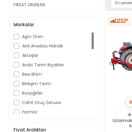
FIRSAT ÜRÜNLERİ
ÜCRETSİZ
NAKLİYE
Markalar
Agro Ören
AHS Anadolu Hidrolik
Aktaşlar
Andız Tarım Bıçakları
Bew Bhim
Birleşim Tarım
Bozyiğitler
Cahit Oruç Zenusa
Farmöz
Uztarmak
Güneşler Tarım Makinaları
M
Fiyat Aralıkları
Güreller Şaft