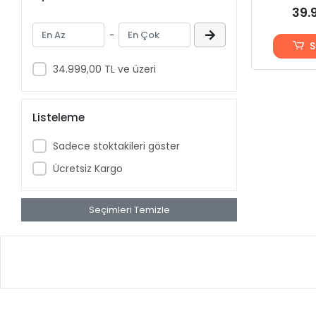
39.
Hedef Tarım
-
Kesmaksan
S
Köylü Tarım
34.999,00 TL ve üzeri
Mestar
Metkarsan
Listeleme
Mevlüt Ceylan Dişli
Sadece stoktakileri göster
Ms Pelet Sobaları
Ücretsiz Kargo
Mutlu
Oğuzyiğit
Seçimleri Temizle
Önal Tarım
Özbulgurcu
Özenirler
Özermak Tarım
Özkarsan