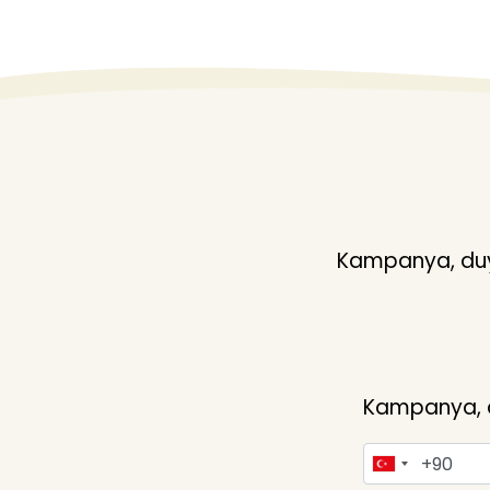
Öztekin
Özyücel Tarım Makinaları
Solax
Teköncü
Toklu Tarım
Üntar Tarım
Uyanık Yatağanlı
Kampanya, duyu
Uztarmak
Vural
Winfield
Yavuz Çapa
Kampanya, du
Yetik Tarım
YTM
Ziraatürk