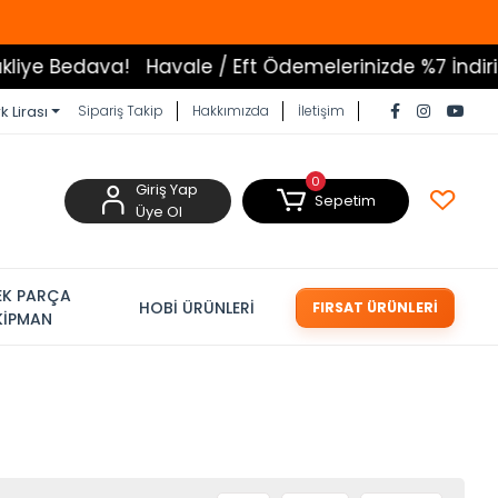
 Bedava!
Havale / Eft Ödemelerinizde %7 İndirim
T
k Lirası
Sipariş Takip
Hakkımızda
İletişim
0
Giriş Yap
Sepetim
Üye Ol
EK PARÇA
HOBİ ÜRÜNLERİ
FIRSAT ÜRÜNLERİ
KİPMAN