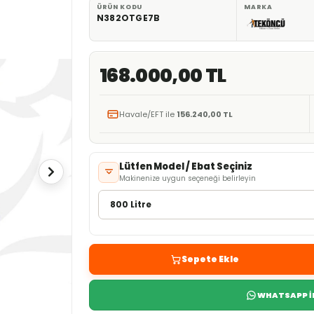
ÜRÜN KODU
MARKA
N382OTGE7B
168.000,00 TL
Havale/EFT ile
156.240,00 TL
Lütfen Model / Ebat Seçiniz
Makinenize uygun seçeneği belirleyin
Sepete Ekle
WHATSAPP İL