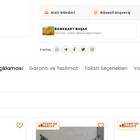
Hızlı Gönderi
Güvenli Alışveriş
BANKKART BAŞAK
Harman vadeli ödeme seçenekleri
Paylaş:
çıklaması
Garanti ve Teslimat
Taksit Seçenekleri
Yo
ÜCRETSİZ
ÜCRETSİZ
NAKLİYE
NAKLİYE