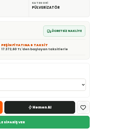
KATEGORI
PÜLVERİZATÖR
ÜCRETSİZ NAKLİYE
PEŞİN FİYATINA 6 TAKSİT
17.372,60 TL'den başlayan taksitlerle
Hemen Al
E SİPARİŞ VER