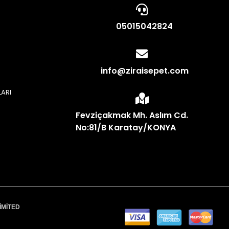
05015042824
info@ziraisepet.com
LARI
N
Fevziçakmak Mh. Aslım Cd.
No:81/B Karatay/KONYA
İMİTED