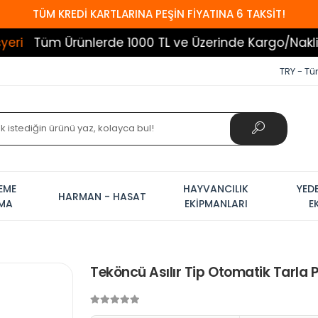
TÜM KREDİ KARTLARINA PEŞİN FİYATINA 6 TAKSİT!
 Ürünlerde 1000 TL ve Üzerinde Kargo/Nakliye Beda
TRY - Tür
EME
HAYVANCILIK
YED
HARMAN - HASAT
AMA
EKİPMANLARI
E
Teköncü Asılır Tip Otomatik Tarla P