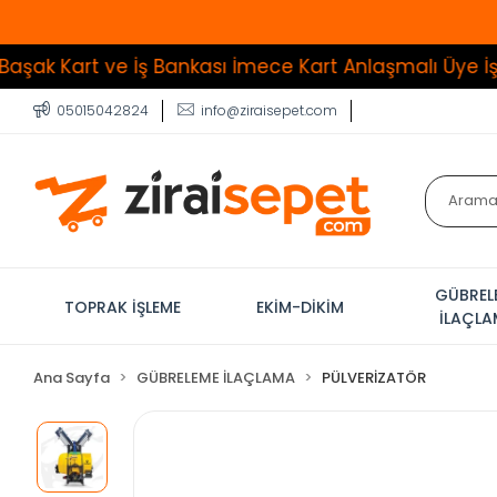
rt ve İş Bankası İmece Kart Anlaşmalı Üye İşyeri
Tüm
05015042824
info@ziraisepet.com
GÜBREL
TOPRAK İŞLEME
EKİM-DİKİM
İLAÇL
Ana Sayfa
GÜBRELEME İLAÇLAMA
PÜLVERİZATÖR