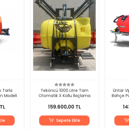
p Tarla
Teköncü 1000 Litre Tam
Üntar Vip
on Modeli
Otomatik X Kollu İlaçlama
Bahçe Pü
 TL
159.600,00 TL
14
kle
Sepete Ekle