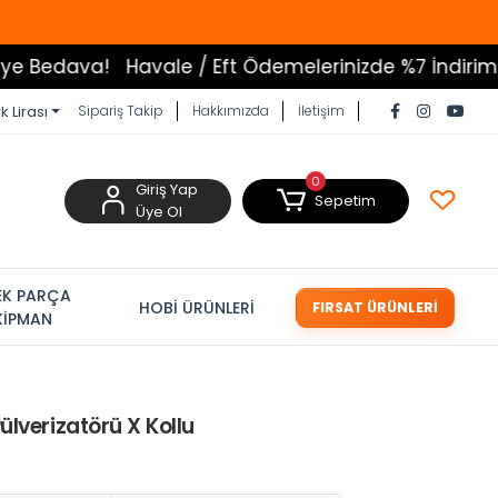
va!
Havale / Eft Ödemelerinizde %7 İndirim
Tüm Ürü
k Lirası
Sipariş Takip
Hakkımızda
İletişim
0
Giriş Yap
Sepetim
Üye Ol
EK PARÇA
HOBİ ÜRÜNLERİ
FIRSAT ÜRÜNLERİ
KİPMAN
ülverizatörü X Kollu