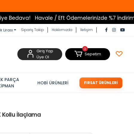
!
Havale / Eft Ödemelerinizde %7 İndirim
Tüm Ürünl
k Lirası
Sipariş Takip
Hakkımızda
İletişim
0
Giriş Yap
Sepetim
Üye Ol
EK PARÇA
HOBİ ÜRÜNLERİ
FIRSAT ÜRÜNLERİ
KİPMAN
 Kollu İlaçlama