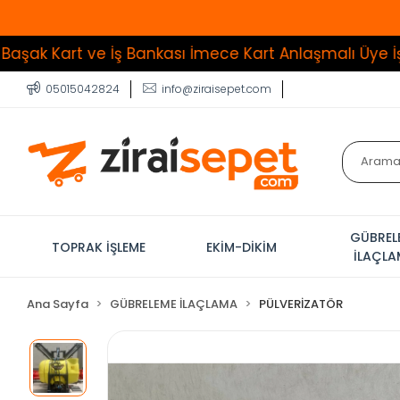
 ve İş Bankası İmece Kart Anlaşmalı Üye İşyeri
Tüm Ü
05015042824
info@ziraisepet.com
GÜBREL
TOPRAK İŞLEME
EKİM-DİKİM
İLAÇL
Ana Sayfa
GÜBRELEME İLAÇLAMA
PÜLVERİZATÖR