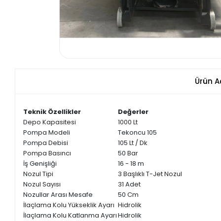
Ürün A
Teknik Özellikler
Değerler
Depo Kapasitesi
1000 Lt
Pompa Modeli
Tekoncu 105
Pompa Debisi
105 Lt / Dk
Pompa Basıncı
50 Bar
İş Genişliği
16 - 18 m
Nozul Tipi
3 Başlıklı T-Jet Nozul
Nozul Sayısı
31 Adet
Nozullar Arası Mesafe
50 Cm
İlaçlama Kolu Yükseklik Ayarı
Hidrolik
İlaçlama Kolu Katlanma Ayarı
Hidrolik