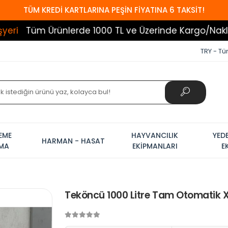
TÜM KREDİ KARTLARINA PEŞİN FİYATINA 6 TAKSİT!
rünlerde 1000 TL ve Üzerinde Kargo/Nakliye Bedava
TRY - Tür
EME
HAYVANCILIK
YED
HARMAN - HASAT
AMA
EKİPMANLARI
E
Teköncü 1000 Litre Tam Otomatik X