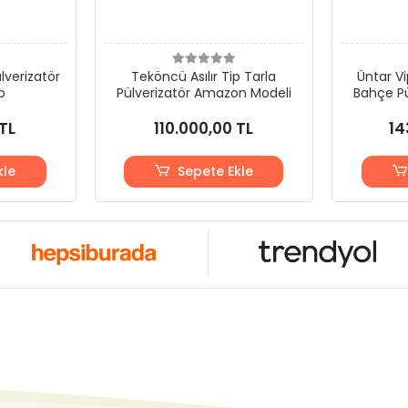
lverizatör
Teköncü Asılır Tip Tarla
Üntar Vip
p
Pülverizatör Amazon Modeli
Bahçe Pü
TL
110.000,00 TL
14
kle
Sepete Ekle