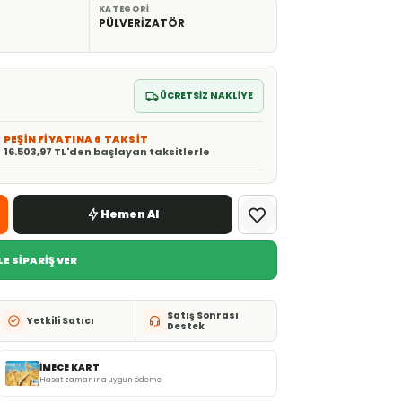
KATEGORI
PÜLVERİZATÖR
ÜCRETSİZ NAKLİYE
PEŞİN FİYATINA 6 TAKSİT
16.503,97 TL'den başlayan taksitlerle
Hemen Al
E SİPARİŞ VER
Satış Sonrası
Yetkili Satıcı
Destek
İMECE KART
Hasat zamanına uygun ödeme