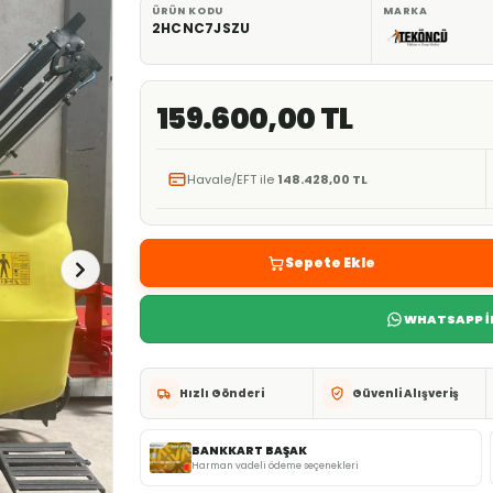
ÜRÜN KODU
MARKA
2HCNC7JSZU
159.600,00 TL
Havale/EFT ile
148.428,00 TL
Sepete Ekle
WHATSAPP İL
Hızlı Gönderi
Güvenli Alışveriş
BANKKART BAŞAK
Harman vadeli ödeme seçenekleri