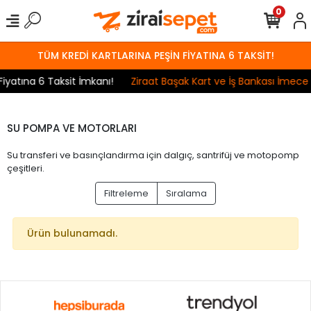
0
TÜM KREDİ KARTLARINA PEŞİN FİYATINA 6 TAKSİT!
yatına 6 Taksit İmkanı!
Ziraat Başak Kart ve İş Bankası İmece K
SU POMPA VE MOTORLARI
Su transferi ve basınçlandırma için dalgıç, santrifüj ve motopomp
çeşitleri.
Filtreleme
Sıralama
Ürün bulunamadı.