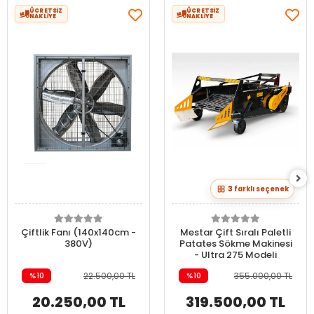
ÜCRETSİZ
ÜCRETSİZ
NAKLİYE
NAKLİYE
3
farklı seçenek
Çiftlik Fanı (140x140cm -
Mestar Çift Sıralı Paletli
380V)
Patates Sökme Makinesi
- Ultra 275 Modeli
%10
22.500,00 TL
%10
355.000,00 TL
20.250,00 TL
319.500,00 TL