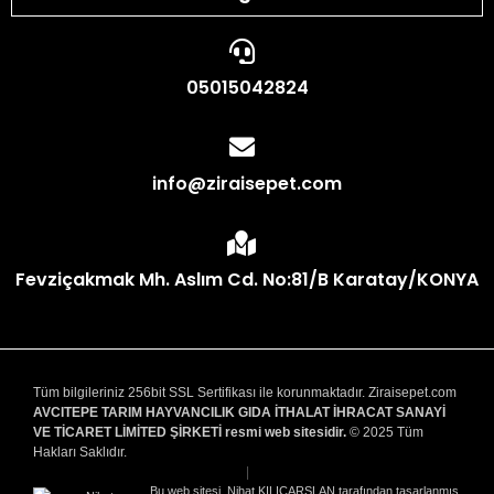
05015042824
info@ziraisepet.com
Fevziçakmak Mh. Aslım Cd. No:81/B Karatay/KONYA
Tüm bilgileriniz 256bit SSL Sertifikası ile korunmaktadır. Ziraisepet.com
AVCITEPE TARIM HAYVANCILIK GIDA İTHALAT İHRACAT SANAYİ
VE TİCARET LİMİTED ŞİRKETİ resmi web sitesidir.
© 2025 Tüm
Hakları Saklıdır.
|
Bu web sitesi, Nihat KILIÇARSLAN tarafından tasarlanmış