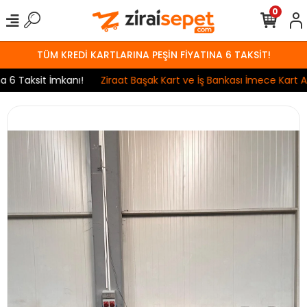
0
TÜM KREDİ KARTLARINA PEŞİN FİYATINA 6 TAKSİT!
 Taksit İmkanı!
Ziraat Başak Kart ve İş Bankası İmece Kart Anla