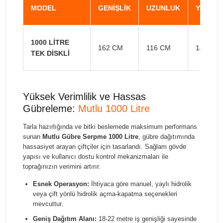
MODEL
GENİŞLİK
UZUNLUK
YÜKSEK
1000 LİTRE
162 CM
116 CM
142 CM
TEK DİSKLİ
Yüksek Verimlilik ve Hassas
Gübreleme:
Mutlu 1000 Litre
Tarla hazırlığında ve bitki beslemede maksimum performans
sunan
Mutlu Gübre Serpme 1000 Litre
, gübre dağıtımında
hassasiyet arayan çiftçiler için tasarlandı. Sağlam gövde
yapısı ve kullanıcı dostu kontrol mekanizmaları ile
toprağınızın verimini artırır.
Esnek Operasyon:
İhtiyaca göre manuel, yaylı hidrolik
veya çift yönlü hidrolik açma-kapatma seçenekleri
mevcuttur.
Geniş Dağıtım Alanı:
18-22 metre iş genişliği sayesinde