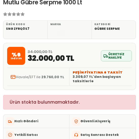
Mutlu Gübre Serpme 1000 Lt
ÜRÜN KODU
MARKA
KATEGORI
SNGZFRQ0S7
GÜBRE SERPME
34.000,00 TL
%6
ÜCRETSİZ
32.000,00 TL
NAKLİYE
indirim
PEŞİN FİYATINA 6 TAKSİT
3.309,07 TL'den başlayan
Havale/EFT ile
29.760,00 TL
taksitlerle
Ürün stokta bulunmamaktadır.
Hızlı Gönderi
Güvenli Alışveriş
Yetkili Satıcı
Satış Sonrası Destek