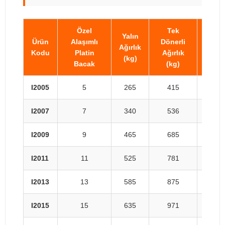
Özel
Tek
Çif
Yalın
Ürün
Alaşımlı
Dönerli
Döne
Ağırlık
Kodu
Platin
Ağırlık
Ağır
(kg)
Bacak
(kg)
(kg
I2005
5
265
415
58
I2007
7
340
536
69
I2009
9
465
685
84
I2011
11
525
781
93
I2013
13
585
875
10
I2015
15
635
971
111