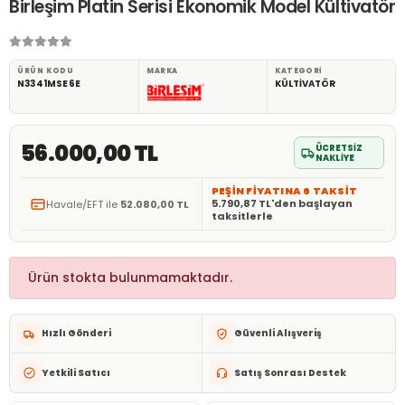
Birleşim Platin Serisi Ekonomik Model Kültivatör
ÜRÜN KODU
MARKA
KATEGORI
N3341MSE6E
KÜLTİVATÖR
56.000,00 TL
ÜCRETSİZ
NAKLİYE
PEŞİN FİYATINA 6 TAKSİT
5.790,87 TL'den başlayan
Havale/EFT ile
52.080,00 TL
taksitlerle
Ürün stokta bulunmamaktadır.
Hızlı Gönderi
Güvenli Alışveriş
Yetkili Satıcı
Satış Sonrası Destek