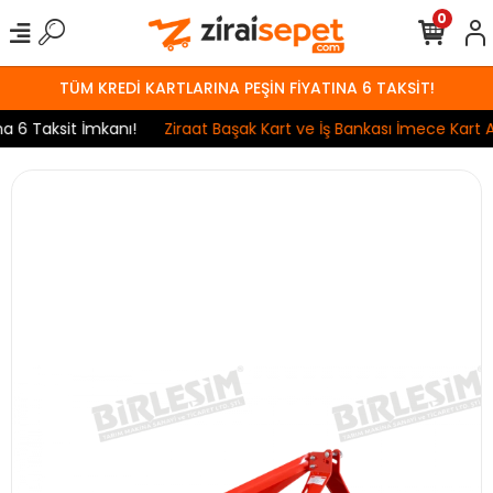
0
TÜM KREDİ KARTLARINA PEŞİN FİYATINA 6 TAKSİT!
6 Taksit İmkanı!
Ziraat Başak Kart ve İş Bankası İmece Kart Anl