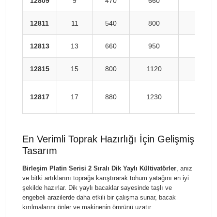
12809
9
470
660
852
12811
11
540
800
952
12813
13
660
950
1102
12815
15
800
1120
1275
12817
17
880
1230
1374
En Verimli Toprak Hazırlığı İçin Gelişmiş
Tasarım
Birleşim Platin Serisi 2 Sıralı Dik Yaylı Kültivatörler
, anız
ve bitki artıklarını toprağa karıştırarak tohum yatağını en iyi
şekilde hazırlar. Dik yaylı bacaklar sayesinde taşlı ve
engebeli arazilerde daha etkili bir çalışma sunar, bacak
kırılmalarını önler ve makinenin ömrünü uzatır.