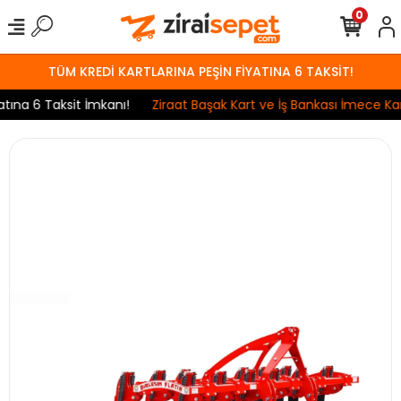
0
TÜM KREDİ KARTLARINA PEŞİN FİYATINA 6 TAKSİT!
na 6 Taksit İmkanı!
Ziraat Başak Kart ve İş Bankası İmece Kart 