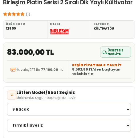
Birleşim Platin Serisi 2 Sıralı Dik Yaylı Kültivatör
(1)
ÜRÜN KODU
MARKA
KATEGORI
12809
KÜLTİVATÖR
83.000,00 TL
ÜCRETSİZ
NAKLİYE
PEŞİN FİYATINA 6 TAKSİT
8.582,89 TL'den başlayan
Havale/EFT ile
77.190,00 TL
taksitlerle
Lütfen Model / Ebat Seçiniz
Makinenize uygun seçeneği belirleyin