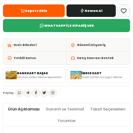
Sepete Ekle
Hemen Al
WHATSAPP İLE SİPARİŞ VER
Hızlı Gönderi
Güvenli Alışveriş
Yetkili Satıcı
Satış Sonrası Destek
BANKKART BAŞAK
İMECE KART
Harman vadeli ödeme seçenekleri
Hasat zamanına uygun ödeme
Paylaş:
Ürün Açıklaması
Garanti ve Teslimat
Taksit Seçenekleri
Yorumlar