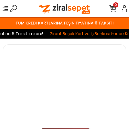
0
TÜM KREDİ KARTLARINA PEŞİN FİYATINA 6 TAKSİT!
ına 6 Taksit İmkanı!
Ziraat Başak Kart ve İş Bankası İmece Kart