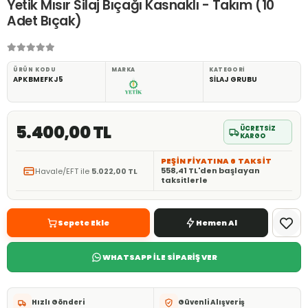
Yetik Mısır Silaj Bıçağı Kasnaklı - Takım (10
Adet Bıçak)
ÜRÜN KODU
MARKA
KATEGORI
APKBMEFKJ5
SİLAJ GRUBU
5.400,00 TL
ÜCRETSİZ
KARGO
PEŞİN FİYATINA 6 TAKSİT
558,41 TL'den başlayan
Havale/EFT ile
5.022,00 TL
taksitlerle
Sepete Ekle
Hemen Al
WHATSAPP İLE SİPARİŞ VER
Hızlı Gönderi
Güvenli Alışveriş