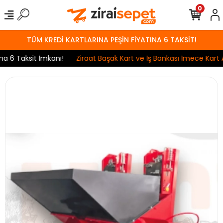
0
TÜM KREDİ KARTLARINA PEŞİN FİYATINA 6 TAKSİT!
6 Taksit İmkanı!
Ziraat Başak Kart ve İş Bankası İmece Kart Anl