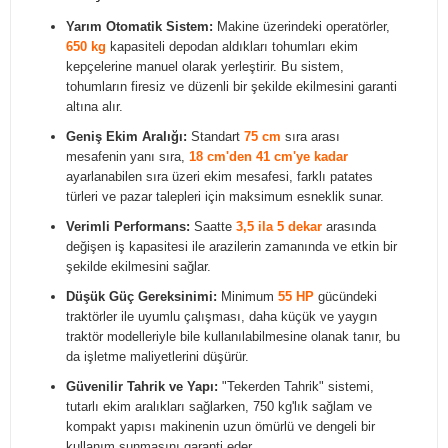
Yarım Otomatik Sistem:
Makine üzerindeki operatörler,
650 kg
kapasiteli depodan aldıkları tohumları ekim
kepçelerine manuel olarak yerleştirir. Bu sistem,
tohumların firesiz ve düzenli bir şekilde ekilmesini garanti
altına alır.
Geniş Ekim Aralığı:
Standart
75 cm
sıra arası
mesafenin yanı sıra,
18 cm'den 41 cm'ye kadar
ayarlanabilen sıra üzeri ekim mesafesi, farklı patates
türleri ve pazar talepleri için maksimum esneklik sunar.
Verimli Performans:
Saatte
3,5 ila 5 dekar
arasında
değişen iş kapasitesi ile arazilerin zamanında ve etkin bir
şekilde ekilmesini sağlar.
Düşük Güç Gereksinimi:
Minimum
55 HP
gücündeki
traktörler ile uyumlu çalışması, daha küçük ve yaygın
traktör modelleriyle bile kullanılabilmesine olanak tanır, bu
da işletme maliyetlerini düşürür.
Güvenilir Tahrik ve Yapı:
"Tekerden Tahrik" sistemi,
tutarlı ekim aralıkları sağlarken, 750 kg'lık sağlam ve
kompakt yapısı makinenin uzun ömürlü ve dengeli bir
kullanım sunmasını garanti eder.