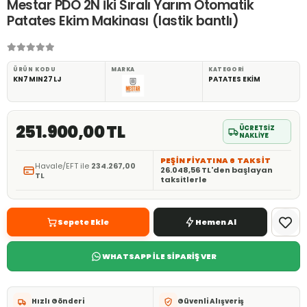
Mestar PDO 2N İki Sıralı Yarım Otomatik
Patates Ekim Makinası (lastik bantlı)
ÜRÜN KODU
MARKA
KATEGORI
KN7MIN27LJ
PATATES EKİM
251.900,00 TL
ÜCRETSİZ
NAKLİYE
PEŞİN FİYATINA 6 TAKSİT
Havale/EFT ile
234.267,00
26.048,56 TL'den başlayan
TL
taksitlerle
Sepete Ekle
Hemen Al
WHATSAPP İLE SİPARİŞ VER
Hızlı Gönderi
Güvenli Alışveriş