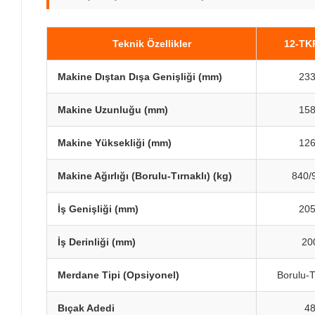
Teknik Özellikler
12-TK
Makine Dıştan Dışa Genişliği (mm)
23
Makine Uzunluğu (mm)
15
Makine Yüksekliği (mm)
12
Makine Ağırlığı (Borulu-Tırnaklı) (kg)
840/
İş Genişliği (mm)
20
İş Derinliği (mm)
20
Merdane Tipi (Opsiyonel)
Borulu-T
Bıçak Adedi
4