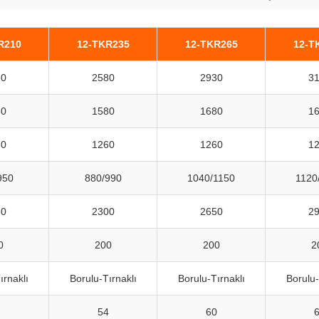
R210
12-TKR235
12-TKR265
12-T
30
2580
2930
3
80
1580
1680
1
60
1260
1260
1
950
880/990
1040/1150
1120
50
2300
2650
2
0
200
200
2
ırnaklı
Borulu-Tırnaklı
Borulu-Tırnaklı
Borulu-
8
54
60