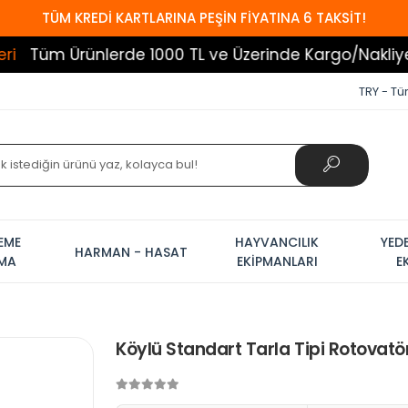
TÜM KREDİ KARTLARINA PEŞİN FİYATINA 6 TAKSİT!
lerde 1000 TL ve Üzerinde Kargo/Nakliye Bedava!
TRY - Tür
EME
HAYVANCILIK
YED
HARMAN - HASAT
AMA
EKİPMANLARI
E
Köylü Standart Tarla Tipi Rotovatö