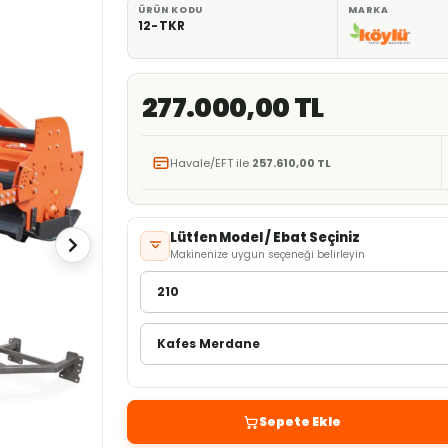
ÜRÜN KODU
MARKA
12-TKR
277.000,00 TL
Havale/EFT ile
257.610,00 TL
Lütfen Model / Ebat Seçiniz
Makinenize uygun seçeneği belirleyin
Sepete Ekle