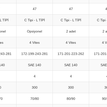
7
47
47
 L TİPİ
C Tipi - L TİPİ
C Tipi - L TİPİ
C Tipi 
onel
Opsiyonel
2 adet
2 
tes
4 Vites
4 Vites
4 V
243-281
172-199-243-281
171-201-223-262
171-201
140
SAE 140
SAE 140
SAE
4
4
0
300
300
3
70
70/80
80/90
90