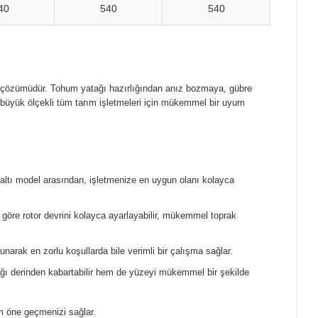
40
540
540
me çözümüdür. Tohum yatağı hazırlığından anız bozmaya, gübre
ve büyük ölçekli tüm tarım işletmeleri için mükemmel bir uyum
 altı model arasından, işletmenize en uygun olanı kolayca
göre rotor devrini kolayca ayarlayabilir, mükemmel toprak
unarak en zorlu koşullarda bile verimli bir çalışma sağlar.
ağı derinden kabartabilir hem de yüzeyi mükemmel bir şekilde
ım öne geçmenizi sağlar.