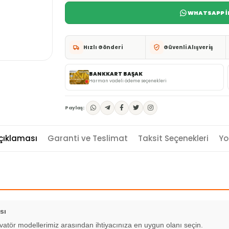
WHATSAPP İL
Hızlı Gönderi
Güvenli Alışveriş
BANKKART BAŞAK
Harman vadeli ödeme seçenekleri
Paylaş:
çıklaması
Garanti ve Teslimat
Taksit Seçenekleri
Yo
sı
rotovatör modellerimiz arasından ihtiyacınıza en uygun olanı seçin.