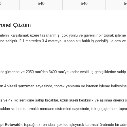
0
540
540
5
syonel Çözüm
mlerini karşılamak üzere tasarlanmış, çok yönlü ve güvenilir bir toprak işle
na sahiptir. 2.1 metreden 3.4 metreye uzanan altı farklı iş genişliği ile orta 
tör güçlerine ve 2050 mm'den 3400 mm'ye kadar çeşitli iş genişliklerine sahip
 4 vitesli şanzıman sayesinde, toprak yapısına ve istenen işleme kalitesine 
iş ve 47 Rc sertliğine sahip bıçaklar, uzun süreli keskinlik ve aşınma direnci s
akları ve borulu-tırnaklı merdane sistemleri sayesinde, tek geçişte hem topr
ipi Rotovatör
, toprağınızı en ideal şekilde işleyerek tarımsal üretimde bir ad