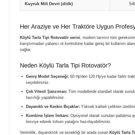
Kuyruk Mili Devri (d/dk)
54
Her Araziye ve Her Traktöre Uygun Profe
Köylü Tarla Tipi Rotovatör serisi
, modern tarımın tüm gereksini
karıştırmadan yabancı ot kontrolüne kadar geniş bir kullanım alanı
sağlar.
Neden Köylü Tarla Tipi Rotovatör?
Geniş Model Seçeneği:
60 Hp'den 120 Hp'ye kadar farklı trak
seçebilirsiniz.
Çok Vitesli Şanzıman:
Tüm modellerde standart olarak sunulan
hazırlığı yapabilirsiniz.
Dayanıklı ve Keskin Bıçaklar:
Yüksek kaliteli çelikten üretilm
Kombine İşlem İmkanı:
Opsiyonel olarak sunulan patlatma ay
tesviye ederek tohum yatağını hazırlayabilirsiniz.
Verimlilik, dayanıklılık ve esnekliği bir arada sunan
Köylü Tarla T