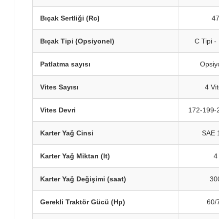
Bıçak Sertliği (Rc)
4
Bıçak Tipi (Opsiyonel)
C Tipi -
Patlatma sayısı
Opsiy
Vites Sayısı
4 Vi
Vites Devri
172-199-
Karter Yağ Cinsi
SAE 
Karter Yağ Miktarı (lt)
4
Karter Yağ Değişimi (saat)
30
Gerekli Traktör Gücü (Hp)
60/