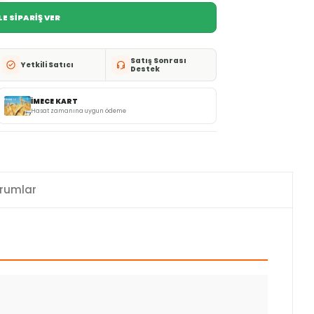
E SİPARİŞ VER
Satış Sonrası
Yetkili Satıcı
Destek
İMECE KART
Hasat zamanına uygun ödeme
rumlar