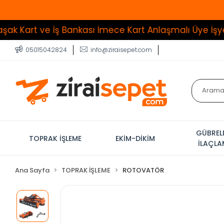
 İş Bankası İmece Kart Anlaşmalı Üye İşyeri
Tüm Ürün
05015042824
info@ziraisepet.com
GÜBREL
TOPRAK İŞLEME
EKİM-DİKİM
İLAÇL
Ana Sayfa
TOPRAK İŞLEME
ROTOVATÖR