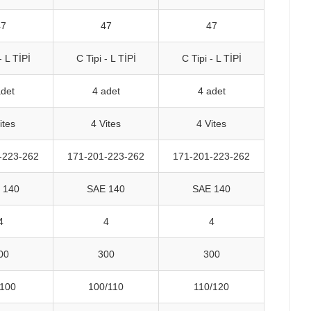
47
47
47
- L TİPİ
C Tipi - L TİPİ
C Tipi - L TİPİ
adet
4 adet
4 adet
ites
4 Vites
4 Vites
-223-262
171-201-223-262
171-201-223-262
 140
SAE 140
SAE 140
4
4
4
00
300
300
/100
100/110
110/120