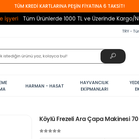
TÜM KREDİ KARTLARINA PEŞİN FİYATINA 6 TAKSİT!
üm Ürünlerde 1000 TL ve Üzerinde Kargo/Nakliye Bed
TRY - Tür
EME
HAYVANCILIK
YED
HARMAN - HASAT
AMA
EKİPMANLARI
E
Köylü Frezeli Ara Çapa Makinesi 70