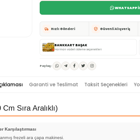
WHATSAPP İL
Hızlı Gönderi
Güvenli Alışveriş
BANKKART BAŞAK
Harman vadeli ödeme seçenekleri
Paylaş:
çıklaması
Garanti ve Teslimat
Taksit Seçenekleri
Yo
m Sıra Aralıklı)
er Karşılaştırması
arlanmış frezeli ara çapa makinesi.