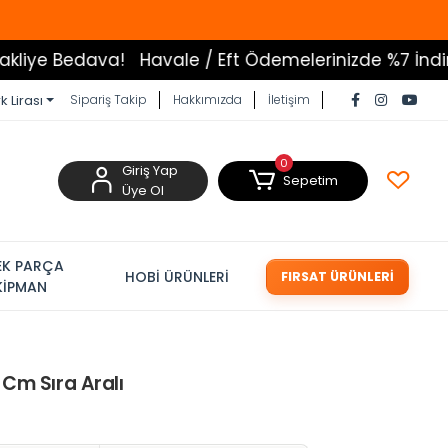
ava!
Havale / Eft Ödemelerinizde %7 İndirim
Tüm Ü
k Lirası
Sipariş Takip
Hakkımızda
İletişim
0
Giriş Yap
Sepetim
Üye Ol
EK PARÇA
HOBİ ÜRÜNLERİ
FIRSAT ÜRÜNLERİ
KİPMAN
 Cm Sıra Aralı