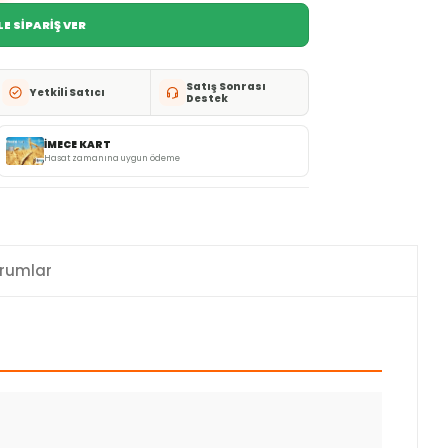
E SİPARİŞ VER
Satış Sonrası
Yetkili Satıcı
Destek
İMECE KART
Hasat zamanına uygun ödeme
rumlar