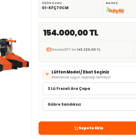
ÜRÜN KODU
MARKA
01-KFÇ70CM
154.000,00 TL
Havale/EFT ile
143.220,00 TL
Lütfen Model / Ebat Seçiniz
Makinenize uygun seçeneği belirleyin
Sepete Ekle