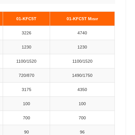
01-KFC5T
01-KFC5T Mısır
3226
4740
1230
1230
1100/1520
1100/1520
720/870
1490/1750
3175
4350
100
100
700
700
90
96