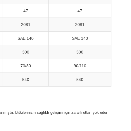
47
47
2081
2081
SAE 140
SAE 140
300
300
70/80
90/110
540
540
mıştır. Bitkilerinizin sağlıklı gelişimi için zararlı otları yok eder