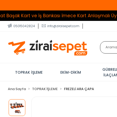
art ve İş Bankası İmece Kart Anlaşmalı Üye İşyeri
T
05015042824
info@ziraisepet.com
GÜBREL
TOPRAK İŞLEME
EKİM-DİKİM
İLAÇL
Ana Sayfa
TOPRAK İŞLEME
FREZELİ ARA ÇAPA