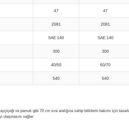
47
47
2081
2081
SAE 140
SAE 140
300
300
40/50
60/70
540
540
, ayçiçeği ve pamuk gibi 70 cm sıra aralığına sahip bitkilerin bakımı için tasarlan
yi ulaşmasını sağlar.