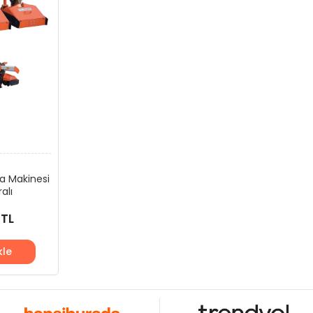
pa Makinesi
alı
 TL
kle