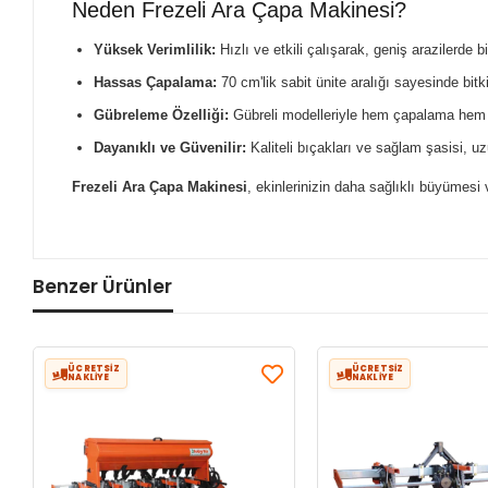
Neden Frezeli Ara Çapa Makinesi?
Yüksek Verimlilik:
Hızlı ve etkili çalışarak, geniş arazilerde
Hassas Çapalama:
70 cm'lik sabit ünite aralığı sayesinde bitk
Gübreleme Özelliği:
Gübreli modelleriyle hem çapalama hem de
Dayanıklı ve Güvenilir:
Kaliteli bıçakları ve sağlam şasisi, u
Frezeli Ara Çapa Makinesi
, ekinlerinizin daha sağlıklı büyümesi 
Benzer Ürünler
ÜCRETSİZ
ÜCRETSİZ
NAKLİYE
NAKLİYE