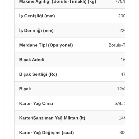
Makine Ağırlığı (Borulu-Tırnaklı) (kg)
775/875
İş Genişliği (mm)
2000
İş Derinliği (mm)
220
Merdane Tipi (Opsiyonel)
Borulu-Tırnaklı
Bıçak Adedi
16
Bıçak Sertliği (Rc)
47
Bıçak
12x28
Karter Yağ Cinsi
SAE 140
Karter/Şanzıman Yağ Miktarı (lt)
14/4
Karter Yağ Değişimi (saat)
300