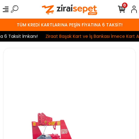
0
TÜM KREDİ KARTLARINA PEŞİN FİYATINA 6 TAKSİT!
 Taksit İmkanı!
Ziraat Başak Kart ve İş Bankası İmece Kart Anl