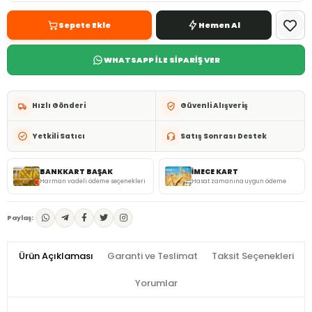
Sepete Ekle
Hemen Al
WHATSAPP İLE SİPARİŞ VER
Hızlı Gönderi
Güvenli Alışveriş
Yetkili Satıcı
Satış Sonrası Destek
BANKKART BAŞAK
İMECE KART
Harman vadeli ödeme seçenekleri
Hasat zamanına uygun ödeme
Paylaş:
Ürün Açıklaması
Garanti ve Teslimat
Taksit Seçenekleri
Yorumlar