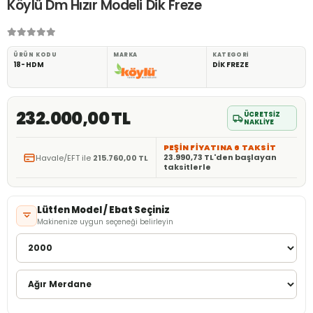
Köylü Dm Hızır Modeli Dik Freze
ÜRÜN KODU
MARKA
KATEGORI
18-HDM
DİK FREZE
232.000,00 TL
ÜCRETSİZ
NAKLİYE
PEŞİN FİYATINA 6 TAKSİT
23.990,73 TL'den başlayan
Havale/EFT ile
215.760,00 TL
taksitlerle
Lütfen Model / Ebat Seçiniz
Makinenize uygun seçeneği belirleyin