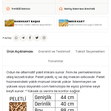
Yetkili Satıcı
Satış Sonrası Destek
BANKKART BAŞAK
İMECE KART
Harman vadeli ödeme seçenekleri
Hasat zamanına uygun ödeme
Paylaş:
Ürün Açıklaması
Garanti ve Teslimat
Taksit Seçenekleri
Yorumlar
Odun ile alternatif yakıt imkanı sunar. Fırını ile yemeklerinize
ateş lezzeti katar. Pelet yakıtlı, iç ve dış mekan ısıtıcısıdır. Pelet
haznesindeki yakıtı manuel olarak yakar. İslenmeyen ve
yüksek ısıya dayanıklı com teknolojisi ile eşsiz şömine seyir
keyfi sunar. * Yüksek ısı verimi ile konfor sağlar.