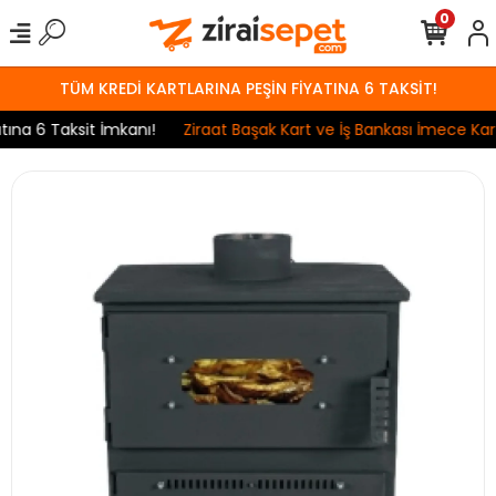
0
TÜM KREDİ KARTLARINA PEŞİN FİYATINA 6 TAKSİT!
a 6 Taksit İmkanı!
Ziraat Başak Kart ve İş Bankası İmece Kart 