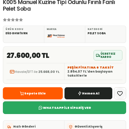
K005 Manuel Kuzine Tipi Odunlu Fırınlı Fanlı
Pelet Soba
ÜRÜN KODU
MARKA
KATEGORI
E6DGHW1VRN
PELET SOBA
27.600,00 TL
ÜCRETSİZ
KARGO
PEŞİN FİYATINA 6 TAKSİT
2.854,07 TL'den başlayan
Havale/EFT ile
25.668,00 TL
taksitlerle
Sepete Ekle
Hemen Al
WHATSAPP İLE SİPARİŞ VER
Hızlı Gönderi
Güvenli Alışveriş