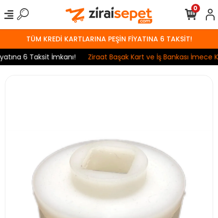
0
TÜM KREDİ KARTLARINA PEŞİN FİYATINA 6 TAKSİT!
tına 6 Taksit İmkanı!
Ziraat Başak Kart ve İş Bankası İmece Kar