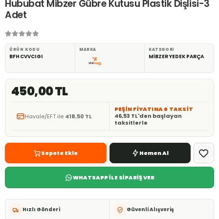
Hububat Mibzer Gübre Kutusu Plastik Dişlisi-3
Adet
ÜRÜN KODU
MARKA
KATEGORI
BFHCVVCIGI
MİBZER YEDEK PARÇA
450,00 TL
PEŞİN FİYATINA 6 TAKSİT
46,53 TL'den başlayan
Havale/EFT ile
418,50 TL
taksitlerle
Sepete Ekle
Hemen Al
WHATSAPP İLE SİPARİŞ VER
Hızlı Gönderi
Güvenli Alışveriş