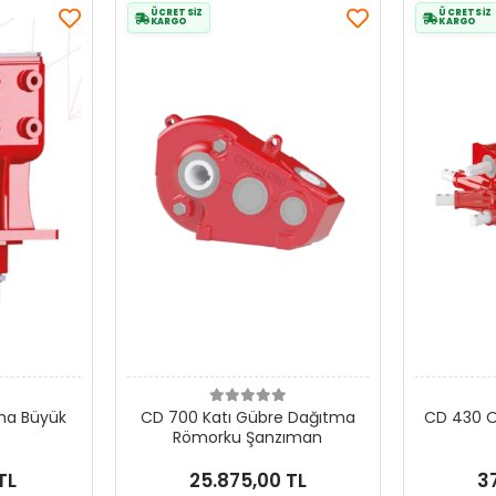
ÜCRETSİZ
ÜCRETSİZ
KARGO
KARGO
ma Büyük
CD 700 Katı Gübre Dağıtma
CD 430 O
Römorku Şanzıman
TL
25.875,00 TL
3