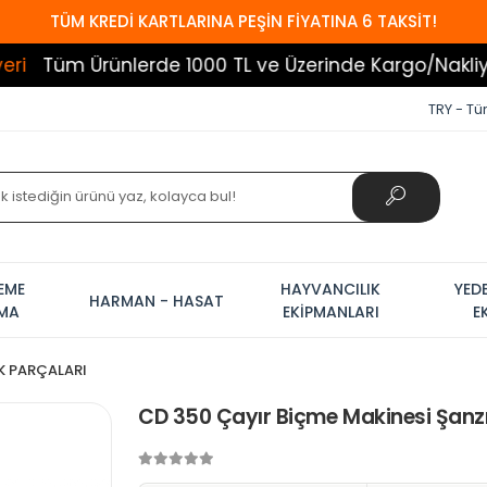
TÜM KREDİ KARTLARINA PEŞİN FİYATINA 6 TAKSİT!
ünlerde 1000 TL ve Üzerinde Kargo/Nakliye Bedava!
TRY - Tür
EME
HAYVANCILIK
YED
HARMAN - HASAT
AMA
EKİPMANLARI
E
K PARÇALARI
CD 350 Çayır Biçme Makinesi Şan