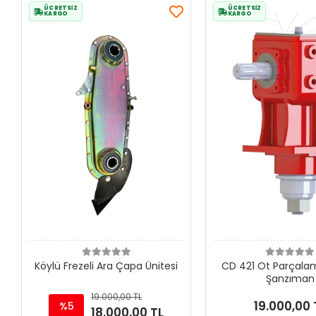
ÜCRETSİZ
ÜCRETSİZ
KARGO
KARGO
Köylü Frezeli Ara Çapa Ünitesi
CD 421 Ot Parçala
Şanzıman
19.000,00 TL
19.000,00 
%5
18.000,00 TL