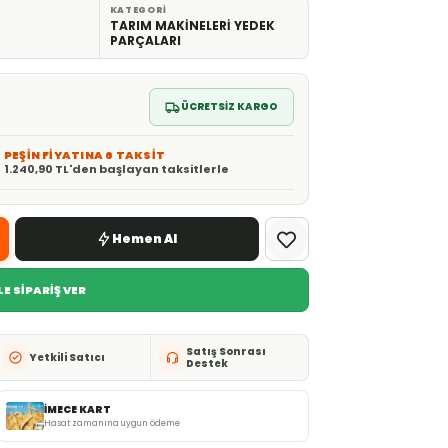
KATEGORI
TARIM MAKİNELERİ YEDEK
PARÇALARI
ÜCRETSİZ KARGO
PEŞİN FİYATINA 6 TAKSİT
1.240,90 TL'den başlayan taksitlerle
Hemen Al
E SİPARİŞ VER
Satış Sonrası
Yetkili Satıcı
Destek
İMECE KART
Hasat zamanına uygun ödeme