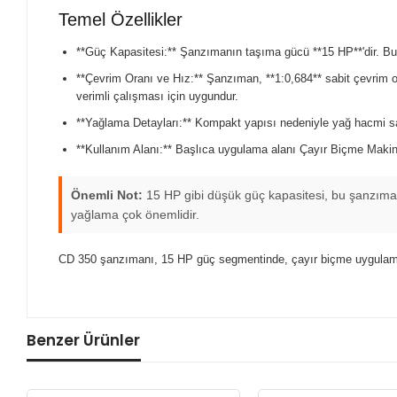
Temel Özellikler
**Güç Kapasitesi:** Şanzımanın taşıma gücü **15 HP**'dir. Bu, 
**Çevrim Oranı ve Hız:** Şanzıman, **1:0,684** sabit çevrim ora
verimli çalışması için uygundur.
**Yağlama Detayları:** Kompakt yapısı nedeniyle yağ hacmi sadec
**Kullanım Alanı:** Başlıca uygulama alanı Çayır Biçme Makine
Önemli Not:
15 HP gibi düşük güç kapasitesi, bu şanzıman
yağlama çok önemlidir.
CD 350 şanzımanı, 15 HP güç segmentinde, çayır biçme uygulamal
Benzer Ürünler