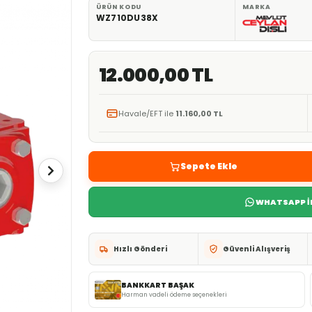
ÜRÜN KODU
MARKA
WZ710DU38X
12.000,00 TL
Havale/EFT ile
11.160,00 TL
Sepete Ekle
WHATSAPP İL
Hızlı Gönderi
Güvenli Alışveriş
BANKKART BAŞAK
Harman vadeli ödeme seçenekleri