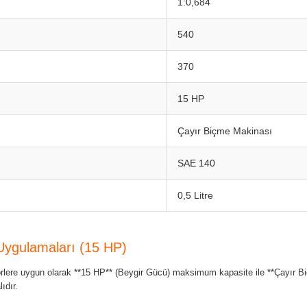
1:0,684
540
370
15 HP
Çayır Biçme Makinası
SAE 140
0,5 Litre
ygulamaları (15 HP)
rlere uygun olarak **15 HP** (Beygir Gücü) maksimum kapasite ile **Çayır Bi
ıdır.