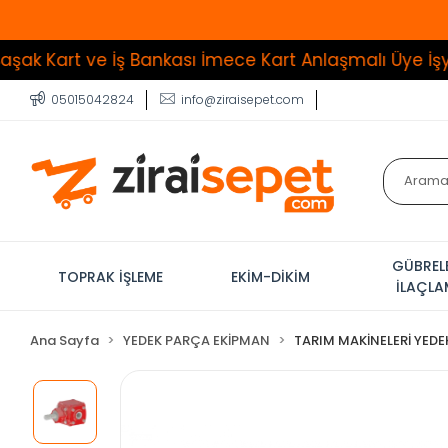
e İş Bankası İmece Kart Anlaşmalı Üye İşyeri
Tüm Ür
05015042824
info@ziraisepet.com
GÜBREL
TOPRAK İŞLEME
EKİM-DİKİM
İLAÇL
Ana Sayfa
YEDEK PARÇA EKİPMAN
TARIM MAKİNELERİ YEDE