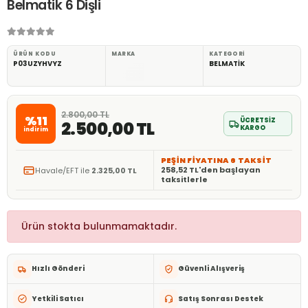
Belmatik 6 Dişli
ÜRÜN KODU
MARKA
KATEGORI
P03UZYHVYZ
BELMATİK
2.800,00 TL
%11
ÜCRETSİZ
2.500,00 TL
KARGO
indirim
PEŞİN FİYATINA 6 TAKSİT
258,52 TL'den başlayan
Havale/EFT ile
2.325,00 TL
taksitlerle
Ürün stokta bulunmamaktadır.
Hızlı Gönderi
Güvenli Alışveriş
Yetkili Satıcı
Satış Sonrası Destek